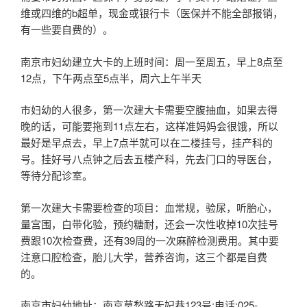
维或四维的b超单，现金或银行卡（医保并不能全部报销，
有一些要自费的）。
南京市妇幼建立大卡的上班时间：周一至周五，早上8点至
12点，下午两点至5点半，周六上午半天
市妇幼的人很多，第一次建大卡需要空腹抽血，如果去得
晚的话，可能要拖到11点左右，这样准妈妈会很饿，所以
最好是早点去，早上7点半就可以在二楼挂号，挂产科的
号。挂好号八点钟之后去五楼产科，先去门口的导医台，
等待分配诊室。
第一次建大卡需要检查的项目：血常规，验尿，听胎心，
量宫围，白带化验，预约糖耐，还会一次性收掉10次挂号
费跟10次检查费，还有39周的一次麻醉检测费用。其中要
注意口腔检查，胎儿大学，营养咨询，这三个都是自费
的。
南京市妇幼地址：南京莫愁路天妃巷123号;电话:025-