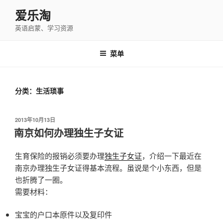
跳
爱乐淘
至
英语启蒙、学习资源
内
容
菜单
分类：生活琐事
发
2013年10月13日
布
南京如何办理独生子女证
于
生育保险的报销必须要办理
独生子女证
，介绍一下最近在
南京办理独生子女证得基本流程。虽说是个小东西，但是
也折腾了一圈。
需要材料：
宝宝的户口本原件以及复印件