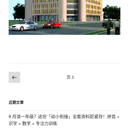
文
上
页
2
一
章
页
导
航
近期文章
9 月读一年级？这份「幼小衔接」全套资料赶紧存！拼音 +
识字 + 数学 + 专注力训练