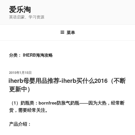
跳
爱乐淘
至
英语启蒙、学习资源
内
容
菜单
分类：
IHERB海淘攻略
发
2015年1月15日
布
iherb母婴用品推荐-iherb买什么2016（不断
于
更新中）
（1）奶瓶类：bornfree防胀气奶瓶——因为大热，经常断
货，需要经常关注。
产品介绍：