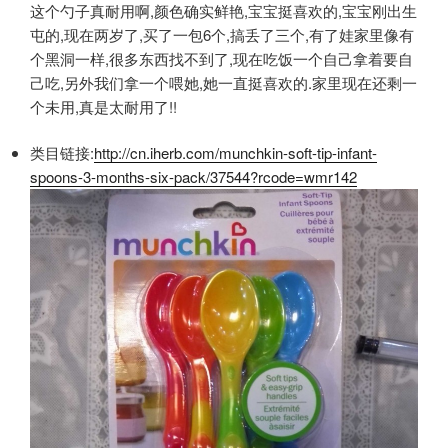
这个勺子真耐用啊,颜色确实鲜艳,宝宝挺喜欢的,宝宝刚出生
屯的,现在两岁了,买了一包6个,搞丢了三个,有了娃家里像有
个黑洞一样,很多东西找不到了,现在吃饭一个自己拿着要自
己吃,另外我们拿一个喂她,她一直挺喜欢的.家里现在还剩一
个未用,真是太耐用了!!
类目链接:
http://cn.iherb.com/munchkin-soft-tip-infant-
spoons-3-months-six-pack/37544?rcode=wmr142