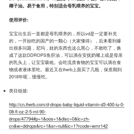
椰子油。易于食用，特别适合母乳喂养的宝宝。
使用评价:
宝宝出生后一直都是母乳喂养的，所以vd是一定要补充
的，一开始吃的国产的一颗心（大家懂得），后来看到爆
出很多问题，尼玛，娃的东西也这么黑心，不敢吃了，换
成了这款DDROPS鱼肝油，可以滴在安抚奶嘴上或是母亲
的乳头上，让宝宝吸吮。会吃流质食物的宝宝可以滴在食
物或者液体里吃。最近又在iherb上面买了几瓶，保质期到
2018年呢，慢慢吃。
类目链接:
http://cn.iherb.com/d-drops-baby-liquid-vitamin-d3-400-iu-0-
08-fl-oz-2-5-ml-90-
drops/47794#p=1&oos=1&disc=0&lc=zh-
cn&w=ddrops&rc=1&sr=null&ic=1?rcode=wmr142