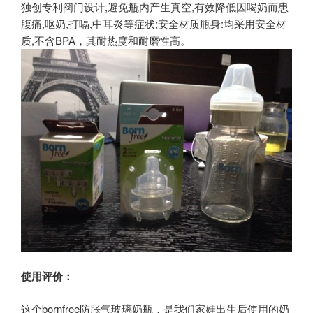
独创专利阀门设计,避免瓶内产生真空,有效降低因喝奶而患
腹痛,呕奶,打嗝,中耳炎等症状;安全材质瓶身:均采用安全材
质,不含BPA，其耐热度和耐磨性高。
使用评价：
这个bornfree防胀气玻璃奶瓶，是我们家娃出生后使用的奶