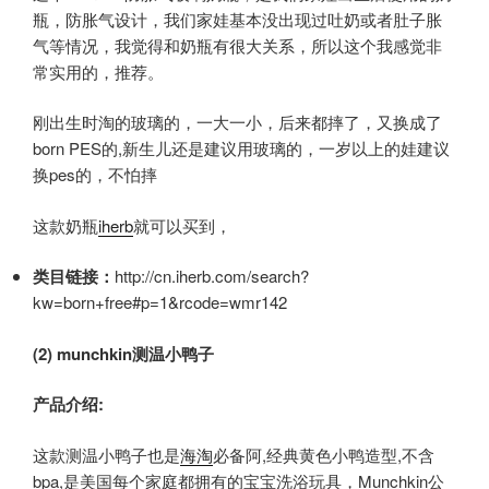
瓶，防胀气设计，我们家娃基本没出现过吐奶或者肚子胀
气等情况，我觉得和奶瓶有很大关系，所以这个我感觉非
常实用的，推荐。
刚出生时淘的玻璃的，一大一小，后来都摔了，又换成了
born PES的,新生儿还是建议用玻璃的，一岁以上的娃建议
换pes的，不怕摔
这款奶瓶
iherb
就可以买到，
类目链接：
http://cn.iherb.com/search?
kw=born+free#p=1&rcode=wmr142
(2) munchkin
测温小鸭子
产品介绍:
这款测温小鸭子也是
海淘
必备阿,经典黄色小鸭造型,不含
bpa,是美国每个家庭都拥有的宝宝洗浴玩具，Munchkin公