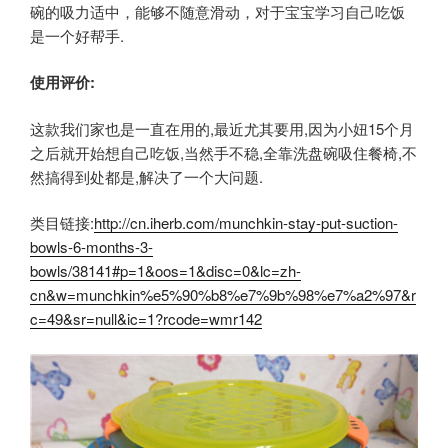
碗的吸力适中，能够不随意滑动，对于宝宝学习自己吃饭
是一个好帮手.
使用评价:
这款我们家也是一直在用的,最近尤其要用,因为小妞15个月
之后就开始想自己吃饭,当然手不稳,全靠洗盘碗吸住餐椅,不
然搞得到处都是,解决了一个大问题.
类目链接:
http://cn.iherb.com/munchkin-stay-put-suction-
bowls-6-months-3-
bowls/38141#p=1&oos=1&disc=0&lc=zh-
cn&w=munchkin%e5%90%b8%e7%9b%98%e7%a2%97&r
c=49&sr=null
&ic=1?rcode=wmr142