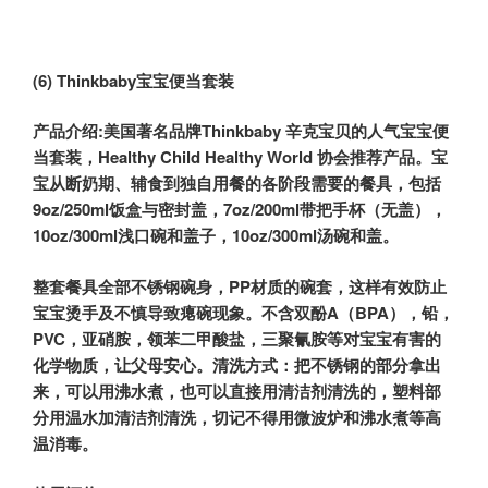
(6) Thinkbaby
宝宝便当套装
产品介绍:
美国著名品牌Thinkbaby 辛克宝贝的人气宝宝便
当套装，Healthy Child Healthy World 协会推荐产品。宝
宝从断奶期、辅食到独自用餐的各阶段需要的餐具，包括
9oz/250ml饭盒与密封盖，7oz/200ml带把手杯（无盖），
10oz/300ml浅口碗和盖子，10oz/300ml汤碗和盖。
整套餐具全部不锈钢碗身，PP材质的碗套，这样有效防止
宝宝烫手及不慎导致瘪碗现象。不含双酚A（BPA），铅，
PVC，亚硝胺，领苯二甲酸盐，三聚氰胺等对宝宝有害的
化学物质，让父母安心。清洗方式：把不锈钢的部分拿出
来，可以用沸水煮，也可以直接用清洁剂清洗的，塑料部
分用温水加清洁剂清洗，切记不得用微波炉和沸水煮等高
温消毒。