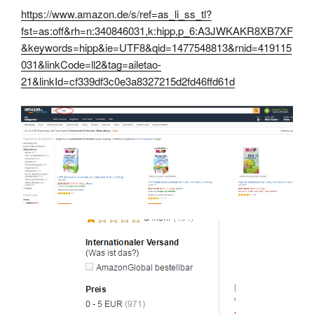
https://www.amazon.de/s/ref=as_li_ss_tl?
fst=as:off&rh=n:340846031,k:hipp,p_6:A3JWKAKR8XB7XF
&keywords=hipp&ie=UTF8&qid=1477548813&rnid=419115
031&linkCode=ll2&tag=ailetao-
21&linkId=cf339df3c0e3a8327215d2fd46ffd61d