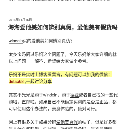
发
2015年11月16日
布
海淘爱他美如何辨别真假，爱他美有假货吗
于
windeln
买的爱他美如何辨别真伪？
太多宝妈问过乐妈这个问题了，今天乐妈给大家详细的就
以上问题一一解答，希望给大家做个参考。
乐妈不是实时上博客看留言，有问题可以加我的微信：
detao68
,一起讨论分享
其实不光光是购于windeln，购于
德亚
或者自己找的一些代
购啦，直邮啦，如果自己不能确定买到的是否是正品，都
可以使用这个办法的，亲身体验的，绝对可行。
网上有很多关于如果分辨
爱他美真假
的帖子，但是好多都
是从什么气味啦，性状啦，奶粉的颜色啦，是不是挂壁，