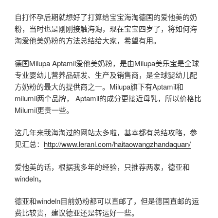
自打怀孕后期就想好了打算给宝宝海淘德国的爱他美的奶
粉，当时也是刚刚接触海淘，现在宝宝四岁了，将如何海
淘爱他美奶粉的方法总结给大家，希望有用。
德国Milupa Aptamil爱他美奶粉，是由Milupa美乐宝是全球
专业婴幼儿营养品研发、生产及销售商，是全球婴幼儿配
方奶粉的最大的提供商之一。Milupa旗下有Aptamil和
milumil两个品牌， Aptamil的成分更接近母乳，所以价格比
Milumil更贵一些。
这几年来我海淘过的网站太多啦，基本都有总结攻略，参
见汇总：
http://www.leranl.com/haitaowangzhandaquan/
爱他美的话，根据我多年的经验，只推荐两家，德亚和
windeln。
德亚和windeln目前奶粉都可以直邮了，但是德国直邮的运
费比较贵，建议德亚还是转运好一些。