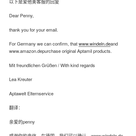
以下是爱他美客服的回复
Dear Penny,
thank you for your email.
For Germany we can confirm, that
www.windeln.de
and
www.amazon.depurchase original Aptamil products.
Mit freundlichen Grüßen / With kind regards
Lea Kreuter
Aptawelt Elternservice
翻译：
亲爱的penny
感谢你的来信，在德国，我们可以确认，www.windeln.de