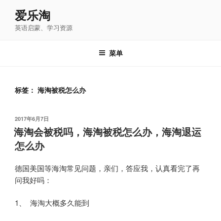
跳
爱乐淘
至
英语启蒙、学习资源
内
容
菜单
标签：
海淘被税怎么办
发
2017年6月7日
布
海淘会被税吗，海淘被税怎么办，海淘退运
于
怎么办
德国美国等海淘常见问题，亲们，答应我，认真看完了再
问我好吗：
1、 海淘大概多久能到