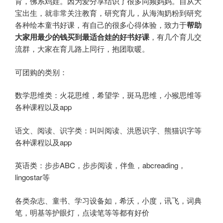
育，佛系鸡娃。因为爱分享结识了很多同频妈妈。自从大
宝出生，就非常关注教育，研究育儿，从海淘奶粉到研究
各种绘本童书好课，有自己的很多心得体验，致力于
帮助
大家用最少的钱买到最适合娃的好书好课
，有几个育儿交
流群，大家在育儿路上同行，抱团取暖。
可团购的类别：
数学思维类：火花思维，希望学，斑马思维，小猴思维等
各种课程以及app
语文、阅读、识字类：叫叫阅读、洪恩识字、熊猫识字等
各种课程以及app
英语类：步步ABC，步步阅读，伴鱼，abcreading，
lingostar等
各类杂志、童书、学习设备如，希沃，小度，讯飞，词典
笔，明基等护眼灯，点读笔等等都有好价