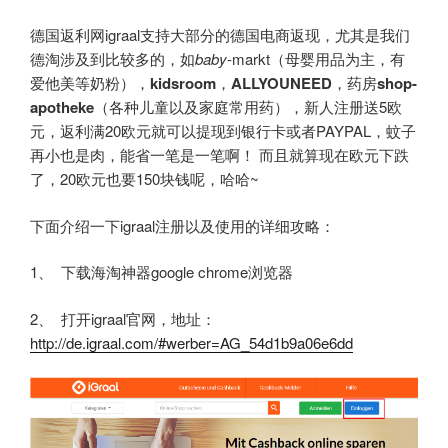
德国返利网igraal支持大部分的德国电商返现，尤其是我们
德淘涉及到比较多的，如
baby
-markt（母婴用品为主，有
爱他美等奶粉），
kidsroom
，
ALLYOUNEED
，药房
shop-
apotheke
（各种儿童以及家庭常用药），新人注册送5欧
元，返利满20欧元就可以提现到银行卡或者PAYPAL，蚊子
再小也是肉，能省一笔是一笔啊！ 而且就算现在欧元下跌
了，20欧元也要150块钱呢，哈哈~
下面介绍一下igraal注册以及使用的详细攻略：
1、 下载海淘神器google chrome浏览器
2、 打开igraal官网，地址：
http://de.igraal.com/#werber=AG_54d1b9a06e6dd