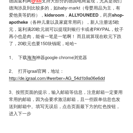
德国返利网
igraal
支持大部分的德国电商返现，尤其是我们
德淘涉及到比较多的，如
baby
-markt（母婴用品为主，有
爱他美等奶粉），
kidsroom
，
ALLYOUNEED
，药房
shop-
apotheke
（各种儿童以及家庭常用药），新人注册送5欧
元，返利满20欧元就可以提现到银行卡或者PAYPAL，蚊子
再小也是肉，能省一笔是一笔啊！ 而且就算现在欧元下跌
了，20欧元也要150块钱呢，哈哈~
1、 下载
海淘
神器google chrome浏览器
2、 打开igraal官网，地址：
http://de.igraal.com/#werber=AG_54d1b9a06e6dd
3、按照页面的提示，输入邮箱等信息，注意邮箱一定要用
常用的邮箱，因为会要求激活邮箱，且一些跟单信息也发
送到邮箱中。填写无误后，点击页面最下方的红色按钮，
进入下一步