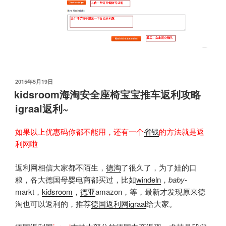
发
2015年5月19日
布
kidsroom海淘安全座椅宝宝推车返利攻略
于
igraal返利~
如果以上优惠码你都不能用，还有一个
省钱
的方法就是返
利网啦
返利网相信大家都不陌生，
德淘
了很久了，为了娃的口
粮，各大德国母婴电商都买过，比如
windeln
，
baby
-
markt，
kidsroom
，
德亚
amazon，等，最新才发现原来德
淘也可以返利的，推荐
德国返利网
igraal
给大家。