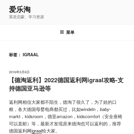
跳
爱乐淘
至
英语启蒙、学习资源
内
容
菜单
标签：
IGRAAL
发
2016年3月6日
布
【德淘返利】2022德国返利网igraal攻略-支
于
持德国亚马逊等
返利网相信大家都不陌生，德淘了很久了，为了娃的口
粮，各大德国母婴电商都买过，比如windeln，
baby
-
markt，kidsroom，德亚amazon，kidscomfort（安全座椅
可以直邮）等，最新才发现原来德淘也可以返利的，推荐
德国返利网
igraal
给大家。