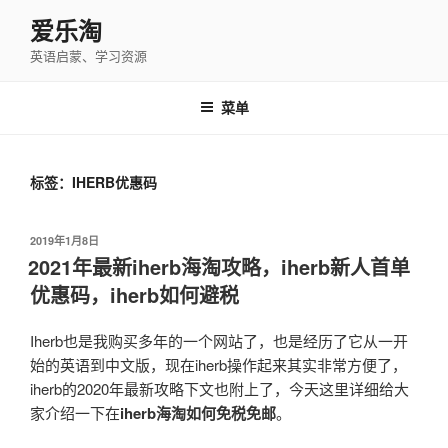
跳
爱乐淘
至
英语启蒙、学习资源
内
容
菜单
标签：IHERB优惠码
发
2019年1月8日
布
2021年最新iherb海淘攻略，iherb新人首单
于
优惠码，iherb如何避税
Iherb也是我购买多年的一个网站了，也是经历了它从一开
始的英语到中文版，现在iherb操作起来其实非常方便了，
iherb的2020年最新攻略下文也附上了，今天这里详细给大
家介绍一下在
iherb海淘如何免税免邮
。