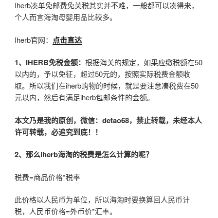
Iherb凑单免邮费免关税其实并不难，一般都可以凑得来，
个人而言海淘母婴用品比较多。
Iherb官网：
点击直达
1、
IHERB
免税金额：
根据海关的规定，如果应缴税额在50
以内的，予以免征，超过50元的，按照实际税费金额收
取。所以我们在iherb购物的时候，就是要注意凑税费在50
元以内，然后有满足iherb包邮条件的金额。
本文乃是我的原创，微信：
detao68
，禁止转载，未经本人
许可转载，必追究到底！！
2
、那么iherb海淘的税费是怎么计算的呢？
税费=商品价格*税率
此价格以人民币为单位，所以海淘时要换算回人民币计
税，人民币价格=外币价*汇率。