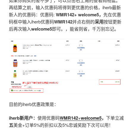
如果你购买的差不多了，可以点击右上角的查看购物篮。
再结算之前，输入优惠码将得到更优惠的价格，iherb最新
新人的优惠码：优惠码:
WMR142+
welcome5
，
先在优惠
码框中输入iherb优惠码
WMR142
并点右侧的
采用
按钮更新
后再次输入
welcome5
即可。，能省则省，千万别忘记。
目前的iherb优惠政策是：
iherb
新用户：
使用优惠码
WMR142
+
welcome5
，
下单立减
五
美金+订单5%的折扣以及5%忠诚奖励下次可以用！