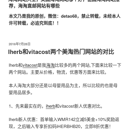
荐，海淘直邮网站有哪些
本文乃是我的原创，微信：
detao68
，禁止转载，未经本人
许可转载，必追究到底！！
发
2016年7月28日
布
Iherb和vitacost两个美淘热门网站的对比
于
Iherb和
vitacost
是我
海淘
比较多的两个网站,下面来比较一下
两个网站。主要从价格，物流，优惠等方面来比较。
本人海淘大部分还是以母婴用品为主，所以比较的也是母
婴用品居多。
1、先来最实在的，
iherb
和vitacost新人优惠对比。
Iherb新人优惠：首单输入WMR142立减5美金+10%奖励返
现，之后输入专享折扣码iHERBHB20，立即8折优惠！