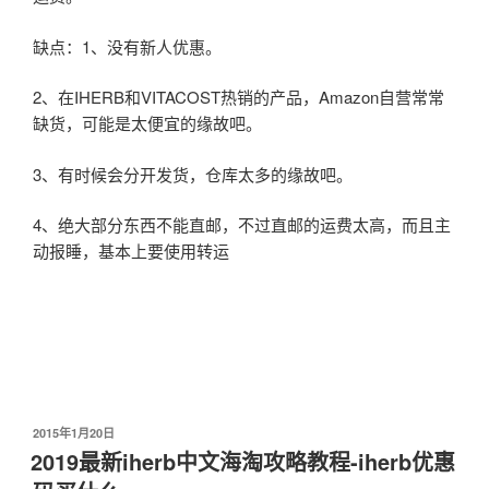
缺点：1、没有新人优惠。
2、在IHERB和VITACOST热销的产品，Amazon自营常常
缺货，可能是太便宜的缘故吧。
3、有时候会分开发货，仓库太多的缘故吧。
4、绝大部分东西不能直邮，不过直邮的运费太高，而且主
动报睡，基本上要使用转运
发
2015年1月20日
布
2019最新iherb中文海淘攻略教程-iherb优惠
于