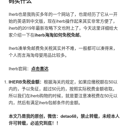
码买什么
Iherb也是我购买多年的一个网站了，也是经历了它从一开
始的英语到中文版，现在iherb操作起来其实非常方便了，
iherb的2019年最新攻略下文也附上了，今天这里详细给大
家介绍一下在
iherb海淘如何免税免邮
。
Iherb凑单免邮费免关税其实并不难，一般都可以凑得来，
个人而言海淘母婴用品比较多。
Iherb官网：
点击直达
IHERB免税金额：
根据海关的规定，如果应缴税额在50以
内的，予以免征，超过50元的，按照实际税费金额收取。
所以我们在iherb购物的时候，就是要注意凑税费在50元以
内，然后有满足iherb包邮条件的金额。
本文乃是我的原创，微信：detao68，禁止转载，未经本人
许可转载，必追究到底！！