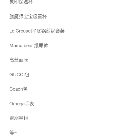
象印保温杯
膳魔师宝宝吸管杯
Le Creuset平底锅煎锅套装
Mama bear 纸尿裤
高丝面膜
GUCCI包
Coach包
Omega手表
雷朋墨镜
等~