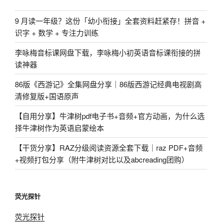
9 月读一年级？这份「幼小衔接」全套资料赶紧存！拼音 +
识字 + 数学 + 专注力训练
李咏梅音标课网盘下载，李咏梅小初英语音标课衔接的拼
读神器
86版《西游记》全集网盘分享｜86版西游记经典电视剧高
清修复版+国语原声
【自用分享】牛津树pdf电子书+音频+官方动画，为什么选
择牛津树作为英语启蒙绘本
【干货分享】RAZ分级阅读资源全套下载｜raz PDF+音频
+视频打包分享（附牛津树对比以及abcreading团购）
荧光探针
荧光探针