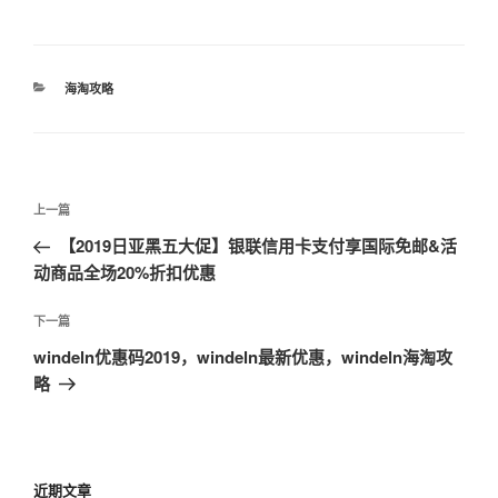
分
海淘攻略
类
文
上
上一篇
章
一
【2019日亚黑五大促】银联信用卡支付享国际免邮&活
导
篇
动商品全场20%折扣优惠
航
文
章
下
下一篇
一
windeln优惠码2019，windeln最新优惠，windeln海淘攻
篇
略
文
章
近期文章