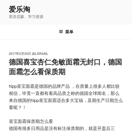
跳
爱乐淘
至
英语启蒙、学习资源
内
容
菜单
发
2017年2月24日
由
LERANL
布
德国喜宝杏仁免敏面霜无封口，德国
于
面霜怎么看保质期
hipp喜宝面霜是德国的品牌产品 ，在质量上很多人都比较
相信，毕竟一直都有着高品质之称的德国全球闻名，那么
来自德国的hipp喜宝面霜适合多大宝福，及期生产日期怎么
看呢？！
喜宝面霜保质期怎么看
德国有很多日用品是没有标注保质期的，就是开盖后三