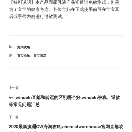
【特别说明】本产品面霜乳液产品皆通过免敏测试，但是
为了宝宝的健康考虑，各位宝妈在正式使用前可在宝宝耳
后或手臂内侧进行过敏测试。
分
海淘攻略
类
标
喜宝免敏
、
喜宝面霜
签
文
上
上一篇
章
一
windeln直邮和转运的区别哪个好,windeln被税、退款
导
篇
等常见问题汇总
航
文
章
下
下一篇
一
2020最新澳洲CW海淘攻略,chemistwarehouse官网直邮攻
篇