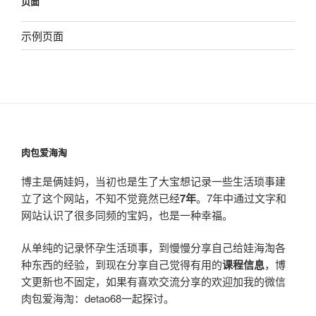
页面
示例页面
肉包爱海淘
博主是俩娃妈，当初也是生了大宝想记录一些生活琐事建
立了这个网站，不知不觉竟然已经
7年
。7年中通过文字和
网站认识了很多同频的宝妈，也是一种幸福。
从单纯的记录怀孕生活琐事，到慢慢分享自己给娃海淘各
种东西的经验，到现在分享自己觉得有用的
课程信息
，博
文更新也不固定，如果有喜欢交流分享的欢迎加我的微信
肉包爱海淘：detao68一起探讨。