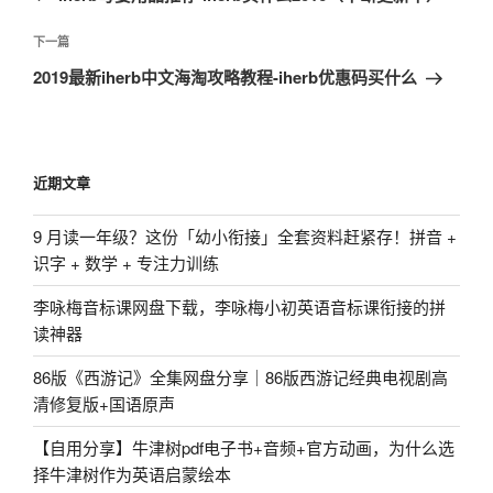
导
篇
航
文
下
下一篇
章
一
2019最新iherb中文海淘攻略教程-iherb优惠码买什么
篇
文
章
近期文章
9 月读一年级？这份「幼小衔接」全套资料赶紧存！拼音 +
识字 + 数学 + 专注力训练
李咏梅音标课网盘下载，李咏梅小初英语音标课衔接的拼
读神器
86版《西游记》全集网盘分享｜86版西游记经典电视剧高
清修复版+国语原声
【自用分享】牛津树pdf电子书+音频+官方动画，为什么选
择牛津树作为英语启蒙绘本