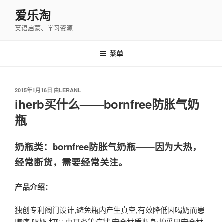
跳
爱乐淘
至
英语启蒙、学习资源
内
容
菜单
发
2015年1月16日
由
LERANL
布
iherb买什么——bornfree防胀气奶
于
瓶
奶瓶类：bornfree防胀气奶瓶——因为大热，
经常断货，需要经常关注。
产品介绍：
独创专利阀门设计,避免瓶内产生真空,有效降低因喝奶而患
腹痛,呕奶,打嗝,中耳炎等症状;安全材质瓶身:均采用安全材