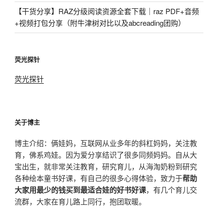
【干货分享】RAZ分级阅读资源全套下载｜raz PDF+音频
+视频打包分享（附牛津树对比以及abcreading团购）
荧光探针
荧光探针
关于博主
博主介绍：俩娃妈，互联网从业多年的斜杠妈妈，关注教
育，佛系鸡娃。因为爱分享结识了很多同频妈妈。自从大
宝出生，就非常关注教育，研究育儿，从海淘奶粉到研究
各种绘本童书好课，有自己的很多心得体验，致力于
帮助
大家用最少的钱买到最适合娃的好书好课
，有几个育儿交
流群，大家在育儿路上同行，抱团取暖。