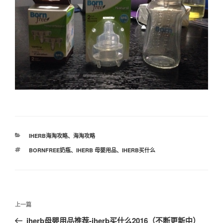
分
IHERB海淘攻略
、
海淘攻略
类
标
BORNFREE奶瓶
、
IHERB 母婴用品
、
IHERB买什么
签
文
上
上一篇
章
一
iherb母婴用品推荐-iherb买什么2016（不断更新中）