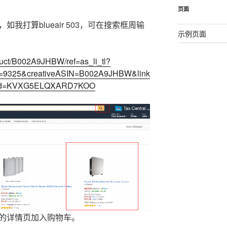
页面
如我打算blueair 503，可在搜索框周输
示例页面
uct/B002A9JHBW/ref=as_li_tl?
=9325&creativeASIN=B002A9JHBW&link
nkId=KVXG5ELQXARD7KOO
开的详情页加入购物车。