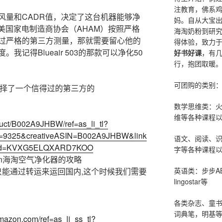
注教育，佛系
风量和CADR值，决定了这台机器能够净
妈。自从大宝
美国家电制造商协会（AHAM）按照严格
海淘奶粉到研
过严格的第三方测量，那就需要留心他的
得体验，致力
记得Blueair 503的那款可以净化50
好书好课
，有
行，抱团取暖
可团购的类别
我选择了一个信得过的第三方的
数学思维类：
：
维等各种课程以
uct/B002A9JHBW/ref=as_li_tl?
=9325&creativeASIN=B002A9JHBW&link
语文、阅读、
nkId=KVXG5ELQXARD7KOO
字等各种课程以
on海淘空气净化器的攻略
英语类：步步AB
只能通过转运来运回国内,这个时候我们需要
lingostar等
各类杂志、童
词典笔，明基
mazon.com/ref=as_li_ss_tl?