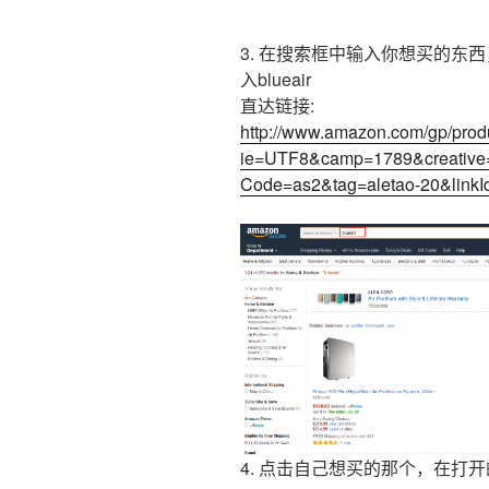
3. 在搜索框中输入你想买的东西，
入blueair
直达链接:
http://www.amazon.com/gp/prod
ie=UTF8&camp=1789&creative
Code=as2&tag=aletao-20&li
4. 点击自己想买的那个，在打