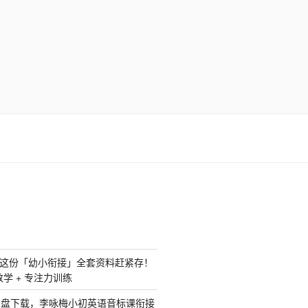
？这份「幼小衔接」全套资料赶紧存！
 数学 + 专注力训练
网盘下载，李咏梅小初英语音标课衔接