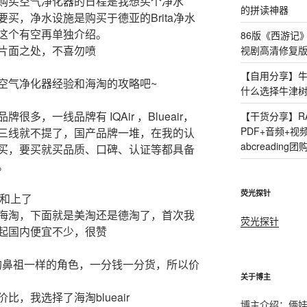
购买空气净化器的日程是我想买个净水
的拼读神器
买，净水设施是购买于德亚的Brita净水
这个有空再单独介绍。
86版《西游记
片面之处，不喜勿喷
视剧高清修复版
【自用分享】牛
空气净化器经验和海淘的攻略吧~
什么选择牛津
多，一线品牌有 IQAir ，Blueair，
【干货分享】R
PDF+音频+
三线就不提了，国产品牌一堆，在我的认
abcreading团
买，要买就买品质、口碑、认证等都具备
。
荧光探针
r和上了
海淘，下面就是美淘还是德淘了，首次我
荧光探针
价格比起国内便宜不少，很赞
净化器的鼻祖一样的角色，一分钱一分货，所以价
关于博主
，我选择了海淘blueair
博主介绍：俩