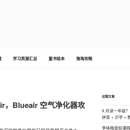
载
学习资源汇总
童书绘本
海淘攻略
近期文章
r，Blueair 空气净化器攻
9 月读一年级
拼音 + 识字 +
李咏梅音标课