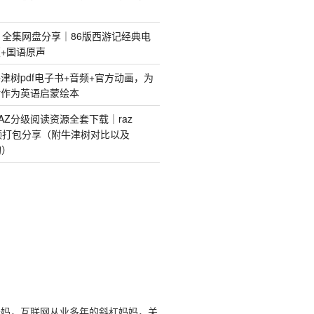
》全集网盘分享｜86版西游记经典电
+国语原声
津树pdf电子书+音频+官方动画，为
树作为英语启蒙绘本
AZ分级阅读资源全套下载｜raz
视频打包分享（附牛津树对比以及
购）
娃妈，互联网从业多年的斜杠妈妈，关