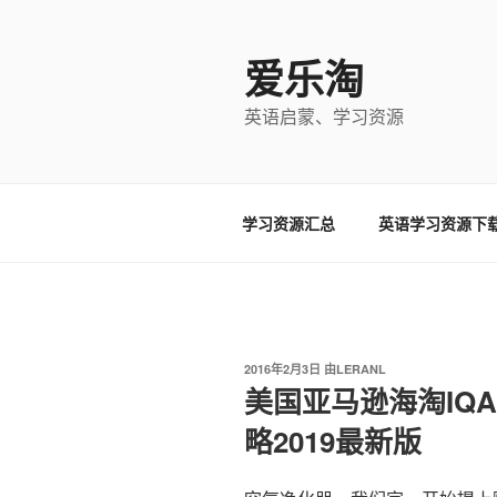
跳
至
爱乐淘
内
容
英语启蒙、学习资源
学习资源汇总
英语学习资源下
发
2016年2月3日
由
LERANL
布
美国亚马逊海淘IQAi
于
略2019最新版