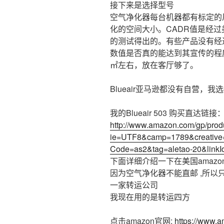
接下来是选择型号
空气净化器每台机器都有标定的
化的空间大小。CADR值是经过
的测试得出的。有些产品没有经
数值是否真的能达到其宣传的程度。我
㎡左右，放在客厅够了。
Blueair亚马逊都没有自营，
我的Blueair 503 购买直达链接
http://www.amazon.com/gp/prod
ie=UTF8&camp=1789&creative
Code=as2&tag=aletao-20&li
下面详细介绍一下在美国amaz
因为空气净化器不能直邮 ,所以
一家转运公司
我现在用的是转运四方
点击amazon官网:
https://www.a