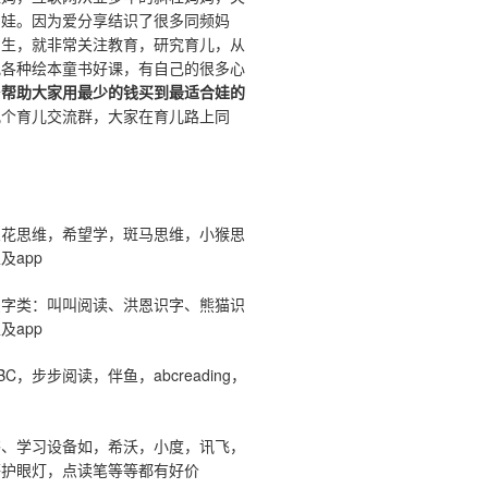
鸡娃。因为爱分享结识了很多同频妈
出生，就非常关注教育，研究育儿，从
究各种绘本童书好课，有自己的很多心
于
帮助大家用最少的钱买到最适合娃的
几个育儿交流群，大家在育儿路上同
。
：
火花思维，希望学，斑马思维，小猴思
及app
识字类：叫叫阅读、洪恩识字、熊猫识
及app
C，步步阅读，伴鱼，abcreading，
书、学习设备如，希沃，小度，讯飞，
等护眼灯，点读笔等等都有好价