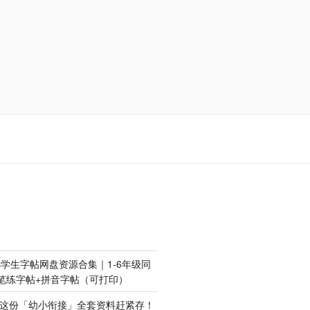
学生字帖网盘资源合集｜1-6年级同
笔练字帖+拼音字帖（可打印）
？这份「幼小衔接」全套资料赶紧存！