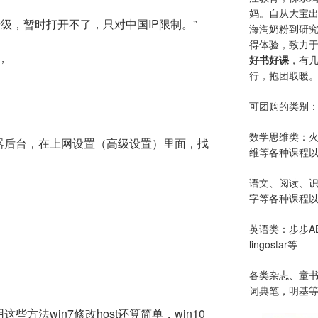
妈。自从大宝
级，暂时打开不了，只对中国IP限制。”
海淘奶粉到研
得体验，致力
，
好书好课
，有
行，抱团取暖
可团购的类别
数学思维类：
由器后台，在上网设置（高级设置）里面，找
维等各种课程以
语文、阅读、
字等各种课程以
英语类：步步AB
lingostar等
各类杂志、童
词典笔，明基
些方法win7修改host还算简单，win10