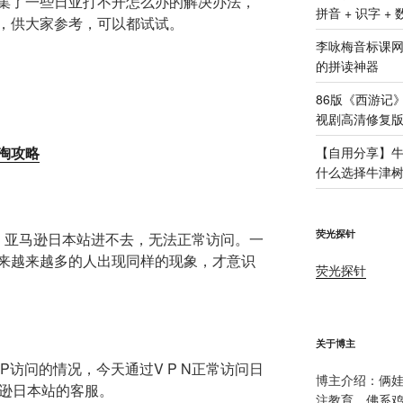
集了一些日亚打不开怎么办的解决办法，
拼音 + 识字 +
，供大家参考，可以都试试。
李咏梅音标课
的拼读神器
86版《西游记
视剧高清修复版
淘攻略
【自用分享】牛
什么选择牛津
荧光探针
：亚马逊日本站进不去，无法正常访问。一
来越来越多的人出现同样的现象，才意识
荧光探针
关于博主
P访问的情况，今天通过V P N正常访问日
博主介绍：俩
马逊日本站的客服。
注教育，佛系