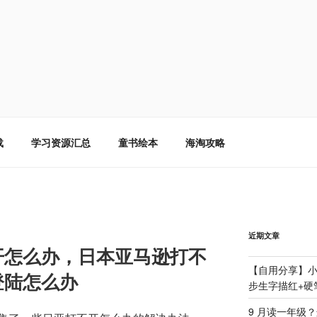
载
学习资源汇总
童书绘本
海淘攻略
近期文章
开怎么办，日本亚马逊打不
【自用分享】小
登陆怎么办
步生字描红+硬
9 月读一年级