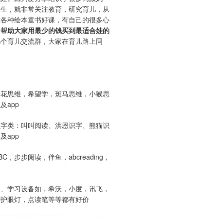
出生，就非常关注教育，研究育儿，从
究各种绘本童书好课，有自己的很多心
于
帮助大家用最少的钱买到最适合娃的
几个育儿交流群，大家在育儿路上同
。
：
火花思维，希望学，斑马思维，小猴思
及app
识字类：叫叫阅读、洪恩识字、熊猫识
及app
C，步步阅读，伴鱼，abcreading，
书、学习设备如，希沃，小度，讯飞，
等护眼灯，点读笔等等都有好价