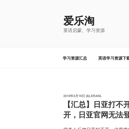
跳
至
爱乐淘
内
容
英语启蒙、学习资源
学习资源汇总
英语学习资源下
发
2019年3月19日
由
LERANL
布
【汇总】日亚打不
于
开，日亚官网无法