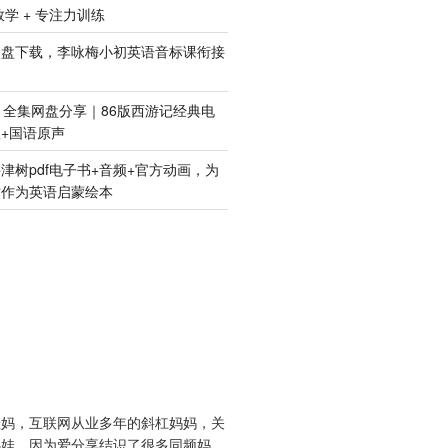
 数学 + 专注力训练
网盘下载，李咏梅小初英语音标课衔接
》全集网盘分享｜86版西游记经典电
+国语原声
津树pdf电子书+音频+官方动画，为
树作为英语启蒙绘本
娃妈，互联网从业多年的斜杠妈妈，关
鸡娃。因为爱分享结识了很多同频妈