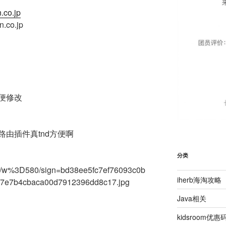
.co.jp
n.co.jp
便修改
由插件真tnd方便啊
分类
iherb海淘攻略
Java相关
kidsroom优惠