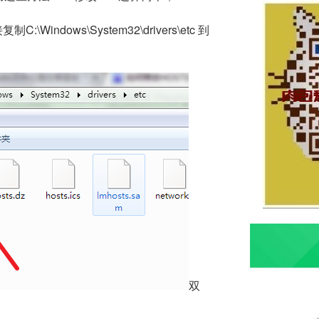
indows\System32\drivers\etc 到
双