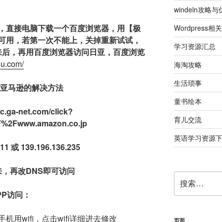
windeln攻略
，直接电脑下载一个百度浏览器，用【极
Wordpress相关
可用，若第一次不能上，关掉重新试试，
学习资源汇总
回来后，再用百度浏览器访问日亚，百度浏览
idu.com/
海淘攻略
生活琐事
本亚马逊的解决方法
童书绘本
-net.com/click?
育儿交流
%2Fwww.amazon.co.jp
英语学习资源
 或 139.196.136.235
来，再改DNS即可访问
搜
索：
PP访问：
用wifi，点击wifi详细进去修改
页面