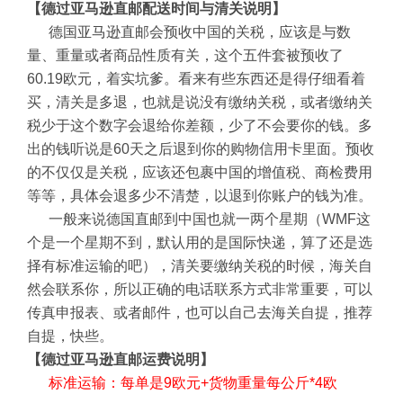
【德过亚马逊直邮配送时间与清关说明】
德国亚马逊直邮会预收中国的关税，应该是与数
量、重量或者商品性质有关，这个五件套被预收了
60.19欧元，着实坑爹。看来有些东西还是得仔细看着
买，清关是多退，也就是说没有缴纳关税，或者缴纳关
税少于这个数字会退给你差额，少了不会要你的钱。多
出的钱听说是60天之后退到你的购物信用卡里面。预收
的不仅仅是关税，应该还包裹中国的增值税、商检费用
等等，具体会退多少不清楚，以退到你账户的钱为准。
一般来说德国直邮到中国也就一两个星期（WMF这
个是一个星期不到，默认用的是国际快递，算了还是选
择有标准运输的吧），清关要缴纳关税的时候，海关自
然会联系你，所以正确的电话联系方式非常重要，可以
传真申报表、或者邮件，也可以自己去海关自提，推荐
自提，快些。
【德过亚马逊直邮运费说明】
标准运输：每单是9欧元+货物重量每公斤*4欧