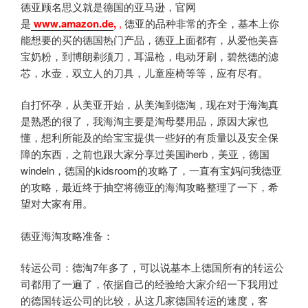
德亚顾名思义就是德国的亚马逊，官网
是
www.amazon.de
,
,
德亚的品种非常的齐全，基本上你
能想要的买的德国热门产品，德亚上面都有，从爱他美喜
宝奶粉，到博朗剃须刀，耳温枪，电动牙刷，碧然德的滤
芯，水壶，双立人的刀具，儿童座椅等等，应有尽有。
自打怀孕，从美亚开始，从美淘到德淘，现在对于海淘真
是熟悉的很了，我海淘主要是淘母婴用品，原因大家也
懂，想利所能及的给宝宝提供一些好的有质量以及安全保
障的东西，之前也跟大家分享过美国iherb，美亚，德国
windeln，德国的kidsroom的攻略了，一直有宝妈问我德亚
的攻略，最近终于抽空将德亚的海淘攻略整理了一下，希
望对大家有用。
德亚海淘攻略准备：
转运公司：德淘7年多了，可以说基本上德国所有的转运公
司都用了一遍了，依据自己的经验给大家介绍一下我用过
的德国转运公司的比较，从这几家德国转运的速度，客