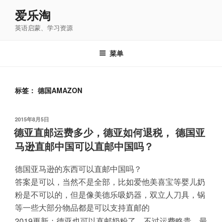
跳
爱乐淘
至
英语启蒙、学习资源
内
容
菜单
标签：
德国AMAZON
发
2015年8月5日
布
德亚直邮运费多少，德亚如何退税， 德国亚
于
马逊直邮中国可以直邮中国吗？
德国亚马逊的东西可以直邮中国吗？
答案是可以，当然不是全部，比如爱他美喜宝等婴儿奶
粉是不可以的，但是像美德乐吸奶器，双立人刀具，锅
等一些大部分物品都是可以支持直邮的
2019更新：德亚也可以直邮奶粉了，不过运费略贵，最