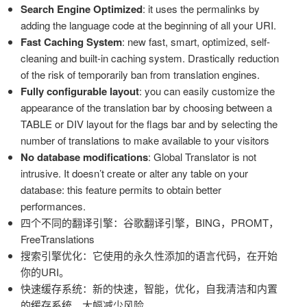
Search Engine Optimized
: it uses the permalinks by
adding the language code at the beginning of all your URI.
Fast Caching System
: new fast, smart, optimized, self-
cleaning and built-in caching system. Drastically reduction
of the risk of temporarily ban from translation engines.
Fully configurable layout
: you can easily customize the
appearance of the translation bar by choosing between a
TABLE or DIV layout for the flags bar and by selecting the
number of translations to make available to your visitors
No database modifications
: Global Translator is not
intrusive. It doesn’t create or alter any table on your
database: this feature permits to obtain better
performances.
四个不同的翻译引擎：谷歌翻译引擎，BING，PROMT，
FreeTranslations
搜索引擎优化：它使用的永久性添加的语言代码，在开始
你的URI。
快速缓存系统：新的快速，智能，优化，自我清洁和内置
的缓存系统。大幅减少风险。