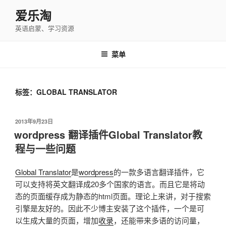
跳
爱乐淘
至
英语启蒙、学习资源
内
容
菜单
标签：GLOBAL TRANSLATOR
发
2013年9月23日
布
wordpress 翻译插件Global Translator教
于
程与一些问题
Global Translator
是
wordpress
的一款多语言翻译插件，它
可以支持将英文翻译成20多个国家的语言。而且它是将动
态的页面缓存成为静态的html页面。理论上来讲，对于搜索
引擎是友好的。因此不少博主安装了这个插件，一个是可
以生成大量的页面，增加
收录
，还能带来多语的访问量，