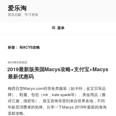
跳
爱乐淘
至
英语启蒙、学习资源
内
容
菜单
标签：
MACYS攻略
发
2015年3月26日
布
2019最新版美国Macys攻略+支付宝+Macys
于
最新优惠码
梅西百货Macys.com经营各类服装（如卡特，金宝贝等品
牌）、鞋履、包包（mk，kate spade等）、美妆用品（雅
诗兰黛，倩碧等）、珠宝首饰等受到来自世界各地，不同
年龄层消费者的热捧。分享一下Macys 2019年最新的海淘
直邮攻略。