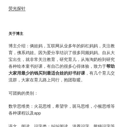
荧光探针
关于博主
博主介绍：俩娃妈，互联网从业多年的斜杠妈妈，关注教
育，佛系鸡娃。因为爱分享结识了很多同频妈妈。自从大
宝出生，就非常关注教育，研究育儿，从海淘奶粉到研究
各种绘本童书好课，有自己的很多心得体验，致力于
帮助
大家用最少的钱买到最适合娃的好书好课
，有几个育儿交
流群，大家在育儿路上同行，抱团取暖。
可团购的类别：
数学思维类：火花思维，希望学，斑马思维，小猴思维等
各种课程以及app
语文、阅读、识字类：叫叫阅读、洪恩识字、熊猫识字等