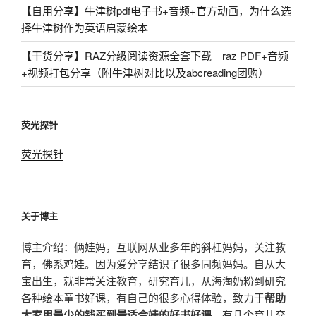
【自用分享】牛津树pdf电子书+音频+官方动画，为什么选
择牛津树作为英语启蒙绘本
【干货分享】RAZ分级阅读资源全套下载｜raz PDF+音频
+视频打包分享（附牛津树对比以及abcreading团购）
荧光探针
荧光探针
关于博主
博主介绍：俩娃妈，互联网从业多年的斜杠妈妈，关注教
育，佛系鸡娃。因为爱分享结识了很多同频妈妈。自从大
宝出生，就非常关注教育，研究育儿，从海淘奶粉到研究
各种绘本童书好课，有自己的很多心得体验，致力于
帮助
大家用最少的钱买到最适合娃的好书好课
，有几个育儿交