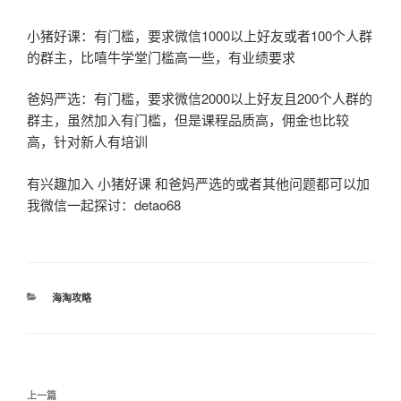
小猪好课：有门槛，要求微信1000以上好友或者100个人群
的群主，比嘻牛学堂门槛高一些，有业绩要求
爸妈严选：有门槛，要求微信2000以上好友且200个人群的
群主，虽然加入有门槛，但是课程品质高，佣金也比较
高，针对新人有培训
有兴趣加入 小猪好课 和爸妈严选的或者其他问题都可以加
我微信一起探讨：detao68
分
海淘攻略
类
文
上
上一篇