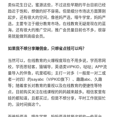
类似花生日记，蜜源这些，不过这些早期的平台目前已经
趋近于饱和，想做的好不容易。但是细分市场这方面算刚
起步，还有很大的空间，像爸妈严选，嘻牛学堂，妈妈严
选，主要专注于细分教育市场，在线教育无疑是现在的蓝
海，还有很大的推广空间，推广会员量目前也不多，很容
易就能做到高级会员。
如果我不想分享赚佣金，只想省点钱可以吗？
当然可以，在线教育的火爆程度现在不用多说，学而思网
校，学而思轻客，猿辅导，英语类VIPKID，哒哒；APP流
量导入的伴鱼，叽里呱啦；主打一对多（一般是一对二或
者一对四）的sayabc（VIPKID旗下）、趣趣abc、久趣
等；随着家长对教育的重视以及在线教育的便捷性等特
点，目前购买关注在线课程的妈妈越来越多。相信家里有
娃的都知道，且都买过，但是不想分享，平时工作就挺忙
的，没时间搞这个。
而爸妈严选，嘻牛学堂，妈妈严选就是这样的一些平台，