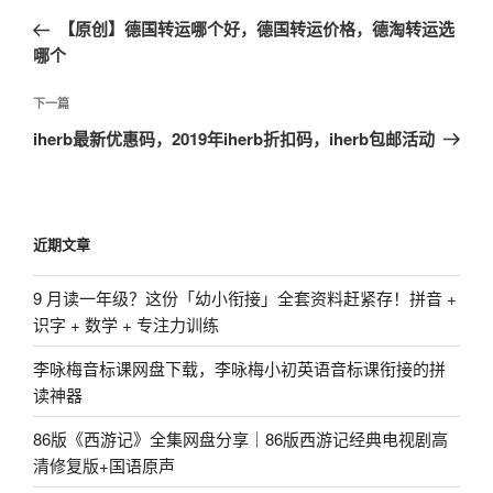
章
一
【原创】德国转运哪个好，德国转运价格，德淘转运选
导
篇
哪个
航
文
章
下
下一篇
一
iherb最新优惠码，2019年iherb折扣码，iherb包邮活动
篇
文
章
近期文章
9 月读一年级？这份「幼小衔接」全套资料赶紧存！拼音 +
识字 + 数学 + 专注力训练
李咏梅音标课网盘下载，李咏梅小初英语音标课衔接的拼
读神器
86版《西游记》全集网盘分享｜86版西游记经典电视剧高
清修复版+国语原声