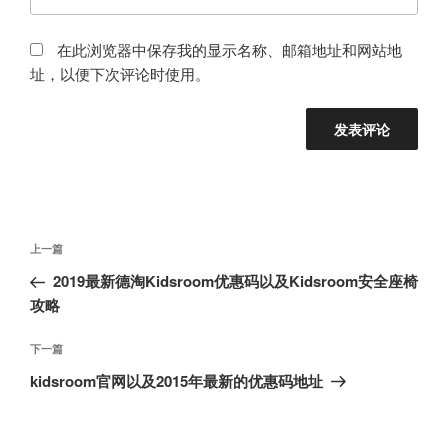
在此浏览器中保存我的显示名称、邮箱地址和网站地
址，以便下次评论时使用。
文
上
上一篇
章
一
2019最新德淘Kidsroom优惠码以及Kidsroom安全座椅
导
篇
攻略
航
文
章
下
下一篇
一
kidsroom官网以及2015年最新的优惠码地址
篇
文
章