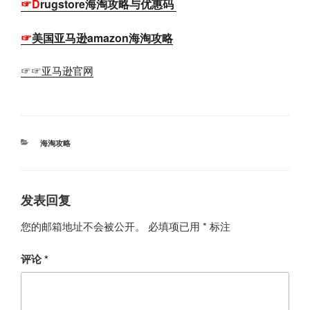
☞D
rugstore海淘攻略与优惠码
☞
美国亚马逊amazon海淘攻略
☞☞亚马逊官网
分
海淘攻略
类
发表回复
您的邮箱地址不会被公开。
必填项已用
*
标注
评论
*