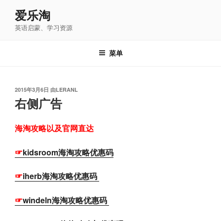
跳
爱乐淘
至
英语启蒙、学习资源
内
容
菜单
发
2015年3月6日
由
LERANL
布
右侧广告
于
海淘攻略以及官网直达
☞
kidsroom海淘攻略优惠码
☞
iherb海淘攻略优惠码
☞
windeln海淘攻略优惠码