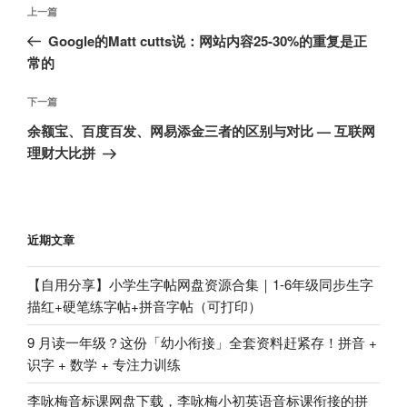
文
上
上一篇
章
一
Google的Matt cutts说：网站内容25-30%的重复是正
导
篇
常的
航
文
章
下
下一篇
一
余额宝、百度百发、网易添金三者的区别与对比 — 互联网
篇
理财大比拼
文
章
近期文章
【自用分享】小学生字帖网盘资源合集｜1-6年级同步生字
描红+硬笔练字帖+拼音字帖（可打印）
9 月读一年级？这份「幼小衔接」全套资料赶紧存！拼音 +
识字 + 数学 + 专注力训练
李咏梅音标课网盘下载，李咏梅小初英语音标课衔接的拼