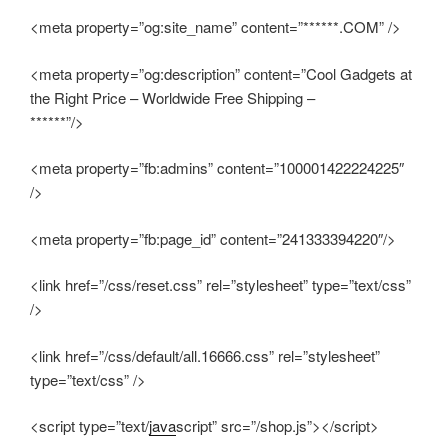
<meta property=”og:site_name” content=”******.COM” />
<meta property=”og:description” content=”Cool Gadgets at
the Right Price – Worldwide Free Shipping –
******”/>
<meta property=”fb:admins” content=”100001422224225″
/>
<meta property=”fb:page_id” content=”241333394220″/>
<link href=”/css/reset.css” rel=”stylesheet” type=”text/css”
/>
<link href=”/css/default/all.16666.css” rel=”stylesheet”
type=”text/css” />
<script type=”text/
java
script” src=”/shop.js”></script>