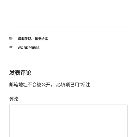
分
海淘攻略
、
童书绘本
类
标
WORDPRESS
签
发表评论
邮箱地址不会被公开。
必填项已用
*
标注
评论