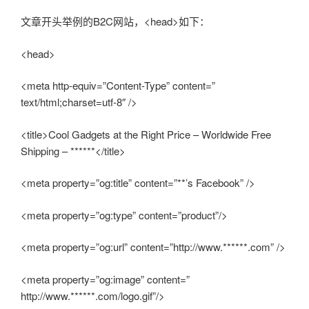
文章开头举例的B2C网站，<head>如下：
<head>
<meta http-equiv=”Content-Type” content=”
text/html;charset=utf-8″ />
<title>Cool Gadgets at the Right Price – Worldwide Free
Shipping – ******</title>
<meta property=”og:title” content=”**’s Facebook” />
<meta property=”og:type” content=”product”/>
<meta property=”og:url” content=”http://www.******.com” />
<meta property=”og:image” content=”
http://www.******.com/logo.gif”/>