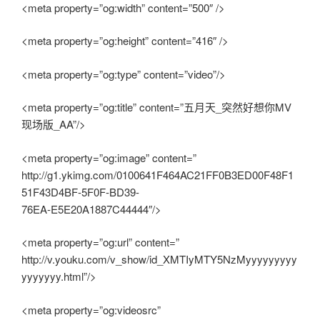
<meta property=”og:width” content=”500″ />
<meta property=”og:height” content=”416″ />
<meta property=”og:type” content=”video”/>
<meta property=”og:title” content=”五月天_突然好想你MV
现场版_AA”/>
<meta property=”og:image” content=”
http://g1.ykimg.com/0100641F464AC21FF0B3ED00F48F1
51F43D4BF-5F0F-BD39-
76EA-E5E20A1887C44444″/>
<meta property=”og:url” content=”
http://v.youku.com/v_show/id_XMTIyMTY5NzMyyyyyyyyy
yyyyyyy.html”/>
<meta property=”og:videosrc”