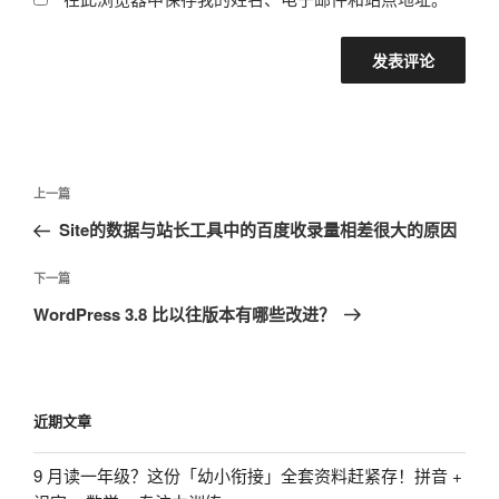
文
上
上一篇
章
一
Site的数据与站长工具中的百度收录量相差很大的原因
导
篇
航
文
下
下一篇
章
一
WordPress 3.8 比以往版本有哪些改进？
篇
文
章
近期文章
9 月读一年级？这份「幼小衔接」全套资料赶紧存！拼音 +