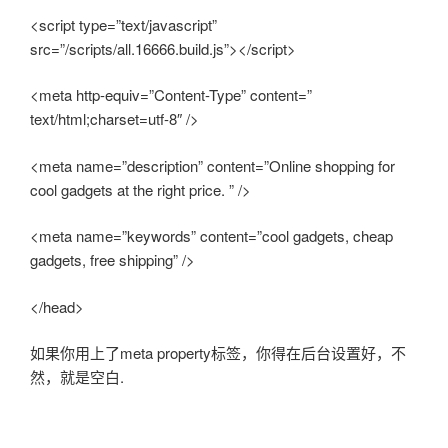
<script type=”text/javascript”
src=”/scripts/all.16666.build.js”></script>
<meta http-equiv=”Content-Type” content=”
text/html;charset=utf-8″ />
<meta name=”description” content=”Online shopping for
cool gadgets at the right price. ” />
<meta name=”keywords” content=”cool gadgets, cheap
gadgets, free shipping” />
</head>
如果你用上了meta property标签，你得在后台设置好，不
然，就是空白.