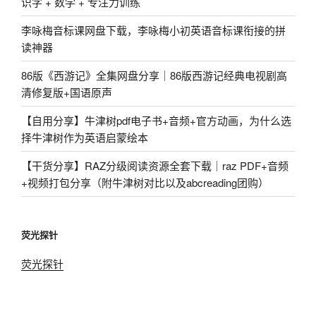
识字 + 数学 + 专注力训练
李咏梅音标课网盘下载，李咏梅小初英语音标课衔接的拼
读神器
86版《西游记》全集网盘分享｜86版西游记经典电视剧高
清修复版+国语原声
【自用分享】牛津树pdf电子书+音频+官方动画，为什么选
择牛津树作为英语启蒙绘本
【干货分享】RAZ分级阅读资源全套下载｜raz PDF+音频
+视频打包分享（附牛津树对比以及abcreading团购）
荧光探针
荧光探针