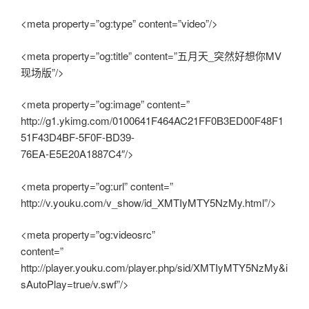
<meta property=”og:type” content=”video”/>
<meta property=”og:title” content=”五月天_突然好想你MV
现场版”/>
<meta property=”og:image” content=”
http://g1.ykimg.com/0100641F464AC21FF0B3ED00F48F1
51F43D4BF-5F0F-BD39-
76EA-E5E20A1887C4″/>
<meta property=”og:url” content=”
http://v.youku.com/v_show/id_XMTIyMTY5NzMy.html”/>
<meta property=”og:videosrc”
content=”
http://player.youku.com/player.php/sid/XMTIyMTY5NzMy&i
sAutoPlay=true/v.swf”/>