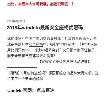
出处，未经本人许可转载，必追究到底！！
发
2015年8月27日
布
2015年windeln最新安全座椅优惠码
于
你知道吗？中国每年因交通事故死亡儿童数量近两万，全
球销售的儿童
安全座椅
中，6成是”中国制造”，但中国人使
用比例只有1%，时速40迈紧急刹车父母根本抱不住孩子，
而安全带和气囊都是致命伤害！
————————–【W家安全座椅优惠码活动详情】
————————-
【活动】9月座椅立新规？德国顶级座椅品牌大促来袭，送
给宝宝一个安全的旅程！
windeln
官网：
点击直达