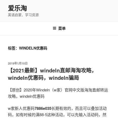
跳
爱乐淘
至
英语启蒙、学习资源
内
容
菜单
标签：WINDELN优惠码
发
2019年1月10日
布
【2021最新】windeln直邮海淘攻略，
于
windeln优惠码，windeln骗局
【原创】2020年Windeln（w家）官网中文版海淘直邮转运
攻略，windeln优惠码
w家新人优惠码
7886e035
长期有效的，而且可以叠加活动
码，如有时候的满88-5这种活动，可以先输入活动码，然