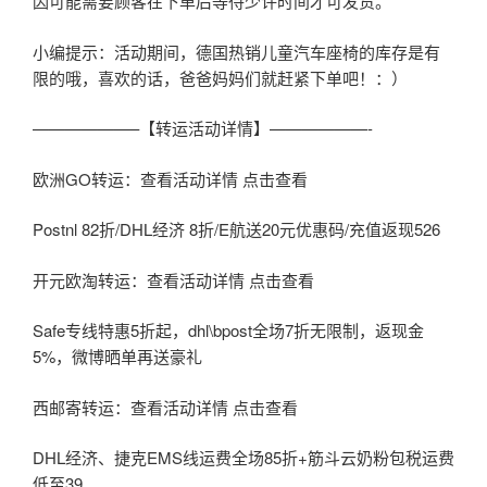
因可能需要顾客在下单后等待少许时间才可发货。
小编提示：活动期间，德国热销儿童汽车座椅的库存是有
限的哦，喜欢的话，爸爸妈妈们就赶紧下单吧！：）
——————–【转运活动详情】——————-
欧洲GO转运：查看活动详情 点击查看
Postnl 82折/DHL经济 8折/E航送20元优惠码/充值返现526
开元欧淘转运：查看活动详情 点击查看
Safe专线特惠5折起，dhl\bpost全场7折无限制，返现金
5%，微博晒单再送豪礼
西邮寄转运：查看活动详情 点击查看
DHL经济、捷克EMS线运费全场85折+筋斗云奶粉包税运费
低至39