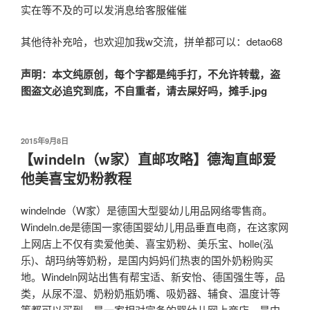
实在等不及的可以发消息给客服催催
其他待补充哈，也欢迎加我w交流，拼单都可以：detao68
声明：本文纯原创，每个字都是纯手打，不允许转载，盗
图盗文必追究到底，不自重者，请去屎好吗，摊手.jpg
发
2015年9月8日
布
【windeln（w家）直邮攻略】德淘直邮爱
于
他美喜宝奶粉教程
windelnde（W家）是德国大型婴幼儿用品网络零售商。
Windeln.de是德国一家德国婴幼儿用品垂直电商，在这家网
上网店上不仅有卖爱他美、喜宝奶粉、美乐宝、holle(泓
乐)、胡玛纳等奶粉，是国内妈妈们热衷的国外奶粉购买
地。Windeln网站出售有帮宝适、新安怡、德国强生等，品
类，从尿不湿、奶粉奶瓶奶嘴、吸奶器、辅食、温度计等
等都可以买到，是一家相对完备的婴幼儿网上商店。是中