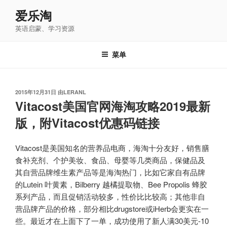
跳
爱乐淘
至
英语启蒙、学习资源
内
容
菜单
发
2015年12月31日
由
LERANL
布
Vitacost美国官网海淘攻略2019最新
于
版，附Vitacost优惠码链接
Vitacost是美国知名的营养品电商，海淘十分友好，销售膳
食补充剂、个护美妆、食品、母婴等几类商品，保健品及
其自营品牌维生素产品等是海淘热门，比如它家自有品牌
的Lutein 叶黄素，Bilberry 越橘提取物、Bee Propolis 蜂胶
系列产品，而且促销活动较多，性价比比较高；其他非自
营品牌产品的价格，部分相比drugstore或iHerb会更实在一
些。最近才在上面下了一单，成功使用了新人满30美元-10