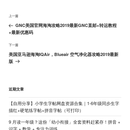
文
上
上一篇
章
一
GNC美国官网海淘攻略2019最新GNC直邮+转运教程
导
篇
+最新优惠码
航
文
章
下
下一篇
一
美国亚马逊海淘IQAir，Blueair 空气净化器攻略2019最新
篇
版
文
章
近期文章
【自用分享】小学生字帖网盘资源合集｜1-6年级同步生字
描红+硬笔练字帖+拼音字帖（可打印）
9 月读一年级？这份「幼小衔接」全套资料赶紧存！拼音 +
识字 + 数学 + 专注力训练