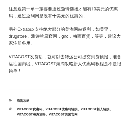
注意返第一单一定要要通过邀请链接才能有10美元的优惠
码，通过返利网是没有十美元的优惠的，
另外Extrabux支持绝大部分的美淘网站返利，如美亚，
drugstore，雅诗兰黛官网，gnc，梅西百货，等等，建议大
家注册备用。
VITACOST发货后，就可以去转运公司提交到货预报，准备
运往国内啦，VITACOST海淘攻略新人优惠码教程是不是很
简单！
分
海淘攻略
类
标
VITACOST优惠码
、
VITACOST优惠码链接
、
VITACOST新人链接
、
签
VITACOST海淘攻略
、
VITACOST美国官网