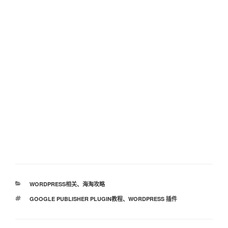
分
WORDPRESS相关
、
海淘攻略
类
标
GOOGLE PUBLISHER PLUGIN教程
、
WORDPRESS 插件
签