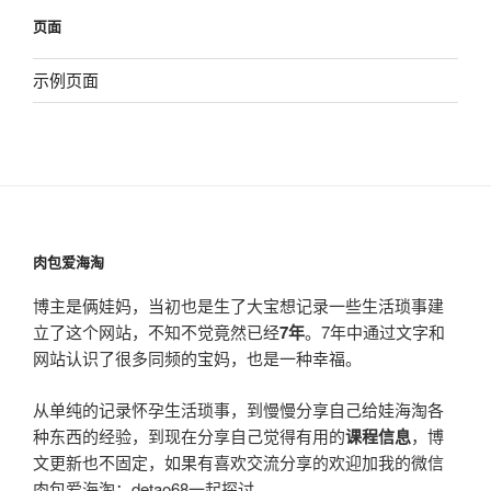
页面
示例页面
肉包爱海淘
博主是俩娃妈，当初也是生了大宝想记录一些生活琐事建
立了这个网站，不知不觉竟然已经
7年
。7年中通过文字和
网站认识了很多同频的宝妈，也是一种幸福。
从单纯的记录怀孕生活琐事，到慢慢分享自己给娃海淘各
种东西的经验，到现在分享自己觉得有用的
课程信息
，博
文更新也不固定，如果有喜欢交流分享的欢迎加我的微信
肉包爱海淘：detao68一起探讨。