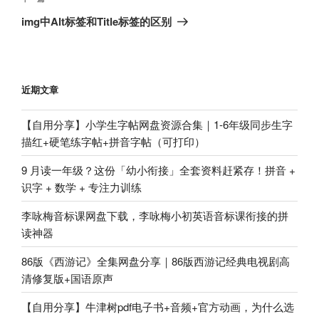
章
一
img中Alt标签和Title标签的区别
篇
文
章
近期文章
【自用分享】小学生字帖网盘资源合集｜1-6年级同步生字
描红+硬笔练字帖+拼音字帖（可打印）
9 月读一年级？这份「幼小衔接」全套资料赶紧存！拼音 +
识字 + 数学 + 专注力训练
李咏梅音标课网盘下载，李咏梅小初英语音标课衔接的拼
读神器
86版《西游记》全集网盘分享｜86版西游记经典电视剧高
清修复版+国语原声
【自用分享】牛津树pdf电子书+音频+官方动画，为什么选