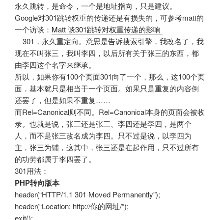
永久跳转，是命令，一个是地址指向，只是建议。
Google对301跳转权重的传递还是有损失的，可参考matt的
一个访谈：
Matt 谈301跳转对权重传递的影响
301，永久重定向。意思是告诉搜索引擎，我改名了，我
现在不叫张三，我叫李四，以后所有关于张三的东西，都
由李四这个名字来继承。
所以，如果你有100个页面301向了一个，那么，这100个页
面，基本就只是相当于一个页面。如果只是重复的内容倒
还罢了，但是如果不重复……
而Rel=Canonical则不同。Rel=Canonical本身的页面会被收
录。也就是说，张三还是张三、李四还是李四，是两个
人，而不是张三改名成为李四。只不过是说，以李四为
主，张三为铺，这其中，张三还是在起作用，只不过所有
的功劳都属于李四罢了。
301用法：
PHP转向版本
header(“HTTP/1.1 301 Moved Permanently”);
header(“Location: http://你的网址/”);
exit();