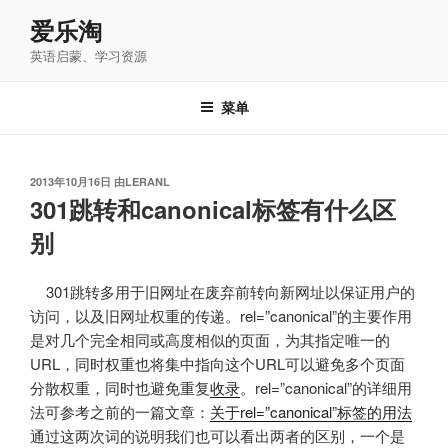
跳
爱乐淘
至
英语启蒙、学习资源
内
容
菜单
发
2013年10月16日
由
LERANL
布
301跳转和canonical标签有什么区
于
别
301跳转多用于旧网址在废弃前转向新网址以保证用户的
访问，以及旧网址权重的传递。rel=”canonical”的主要作用
是对几个完全相同或高度相似的页面，为其指定唯一的
URL，同时权重也将集中指向这个URL可以避免多个页面
分散权重，同时也避免重复
收录
。rel=”canonical”的详细用
法可参考之前的一篇文章：
关于rel=”canonical”标签的用法
通过这两次词的说明我们也可以看出两者的区别，一个是