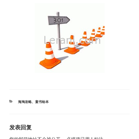
分
海淘攻略
、
童书绘本
类
发表回复
您的邮箱地址不会被公开。
必填项已用
*
标注