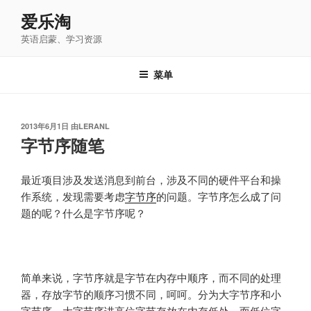
跳
爱乐淘
至
英语启蒙、学习资源
内
容
菜单
发
2013年6月1日
由
LERANL
布
字节序随笔
于
最近项目涉及发送消息到前台，涉及不同的硬件平台和操
作系统，发现需要考虑
字节序
的问题。字节序怎么成了问
题的呢？什么是字节序呢？
简单来说，字节序就是字节在内存中顺序，而不同的处理
器，存放字节的顺序习惯不同，呵呵。分为大字节序和小
字节序，大字节序讲高位字节存放在内存低处，而低位字