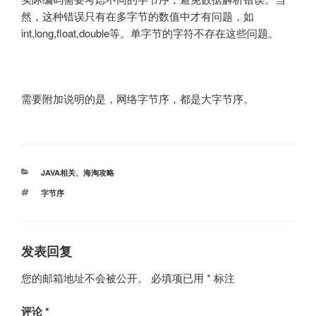
然，这种错误只有在多字节的数值中才有问题，如
int,long,float,double等。单字节的字符不存在这些问题。
需要附加说明的是，网络字节序，都是大字节序。
分
JAVA相关
、
海淘攻略
类
标
字节序
签
发表回复
您的邮箱地址不会被公开。
必填项已用
*
标注
评论
*