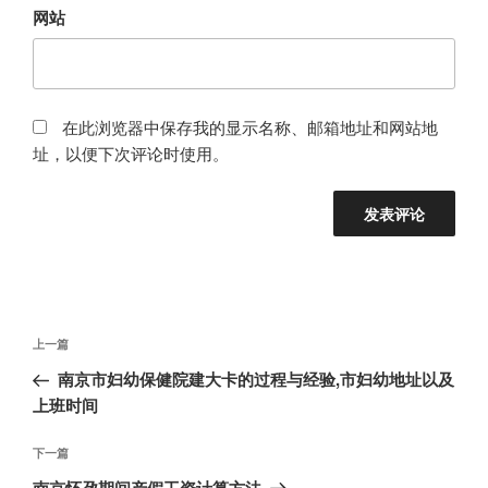
网站
在此浏览器中保存我的显示名称、邮箱地址和网站地
址，以便下次评论时使用。
文
上
上一篇
章
一
南京市妇幼保健院建大卡的过程与经验,市妇幼地址以及
导
篇
上班时间
航
文
章
下
下一篇
一
南京怀孕期间产假工资计算方法