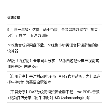
文
章
近期文章
9 月读一年级？这份「幼小衔接」全套资料赶紧存！拼音 +
识字 + 数学 + 专注力训练
李咏梅音标课网盘下载，李咏梅小初英语音标课衔接的拼
读神器
86版《西游记》全集网盘分享｜86版西游记经典电视剧高
清修复版+国语原声
【自用分享】牛津树pdf电子书+音频+官方动画，为什么选
择牛津树作为英语启蒙绘本
【干货分享】RAZ分级阅读资源全套下载｜raz PDF+音频
+视频打包分享（附牛津树对比以及abcreading团购）