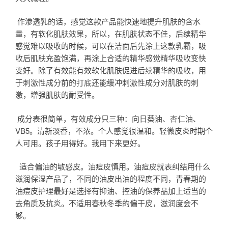
作渗透乳的话，感觉这款产品能快速地提升肌肤的含水
量，有软化肌肤效果，所以，在肌肤状态不佳，后续精华
感觉难以吸收的时候，可以在洁面后先涂上这款乳霜，吸
收后肌肤充盈饱满，再涂上合适的精华感觉精华吸收变快
变好。除了有效能有效软化肌肤促进后续精华的吸收，用
于刺激性成分前的打底还能缓冲刺激性成分对肌肤的刺
激，增强肌肤的耐受性。
成分表很简单，有效成分只三种：向日葵油、杏仁油、
VB5。清新淡香，不浓。个人感觉很温和。轻微皮炎时期个
人可用。孩子用得好。我用下来更好。
适合偏油的敏感皮。油痘皮慎用。油痘皮就表纠结用什么
滋润保湿产品了，不同的油皮出油的程度不同，青春期的
油痘皮护理最好是选择有抑油、控油的保养品加上适当的
去角质及抗炎。不适用春秋冬季的偏干皮，滋润度会不
够。