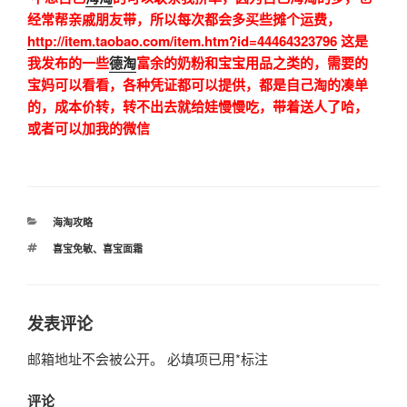
经常帮亲戚朋友带，所以每次都会多买些摊个运费，
http://item.taobao.com/item.htm?id=44464323796
这是
我发布的一些
德淘
富余的奶粉和宝宝用品之类的，需要的
宝妈可以看看，各种凭证都可以提供，都是自己淘的凑单
的，成本价转，转不出去就给娃慢慢吃，带着送人了哈，
或者可以加我的微信
分
海淘攻略
类
标
喜宝免敏
、
喜宝面霜
签
发表评论
邮箱地址不会被公开。
必填项已用
*
标注
评论