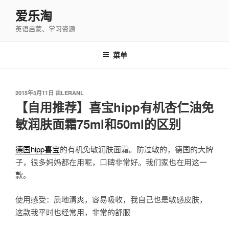
跳
爱乐淘
至
英语启蒙、学习资源
内
容
菜单
发
2015年5月11日
由
LERANL
布
【自用推荐】喜宝hipp有机杏仁油免
于
敏润肤面霜75ml和50ml的区别
hipp
德国
喜宝
的有机免敏润肤面霜。防过敏的，德国的大牌
子，很多妈妈都在用呢，口碑非常好。我们家也在用这一
款。
使用感受：质地清爽，容易吸收，我自己也是敏感皮肤，
这款我平时也经常用，非常的舒服