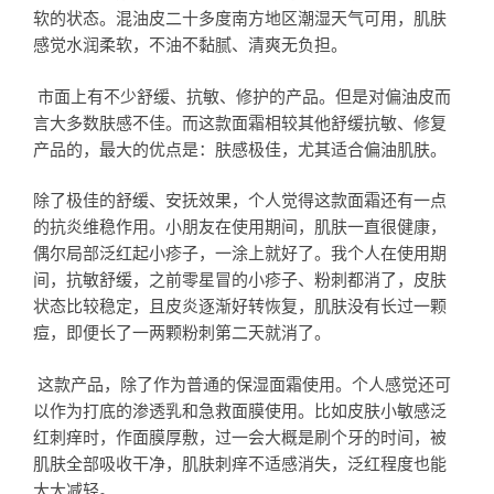
软的状态。混油皮二十多度南方地区潮湿天气可用，肌肤
感觉水润柔软，不油不黏腻、清爽无负担。
市面上有不少舒缓、抗敏、修护的产品。但是对偏油皮而
言大多数肤感不佳。而这款面霜相较其他舒缓抗敏、修复
产品的，最大的优点是：肤感极佳，尤其适合偏油肌肤。
除了极佳的舒缓、安抚效果，个人觉得这款面霜还有一点
的抗炎维稳作用。小朋友在使用期间，肌肤一直很健康，
偶尔局部泛红起小疹子，一涂上就好了。我个人在使用期
间，抗敏舒缓，之前零星冒的小疹子、粉刺都消了，皮肤
状态比较稳定，且皮炎逐渐好转恢复，肌肤没有长过一颗
痘，即便长了一两颗粉刺第二天就消了。
这款产品，除了作为普通的保湿面霜使用。个人感觉还可
以作为打底的渗透乳和急救面膜使用。比如皮肤小敏感泛
红刺痒时，作面膜厚敷，过一会大概是刷个牙的时间，被
肌肤全部吸收干净，肌肤刺痒不适感消失，泛红程度也能
大大减轻。