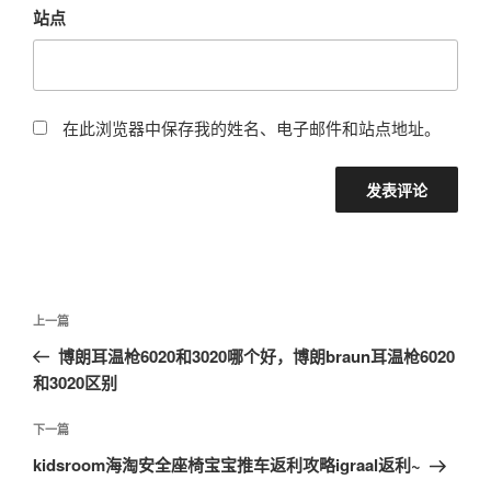
站点
在此浏览器中保存我的姓名、电子邮件和站点地址。
文
上
上一篇
章
一
博朗耳温枪6020和3020哪个好，博朗braun耳温枪6020
导
篇
和3020区别
航
文
章
下
下一篇
一
kidsroom海淘安全座椅宝宝推车返利攻略igraal返利~
篇