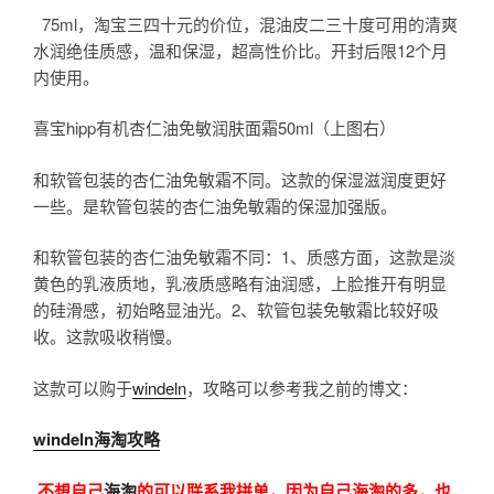
75ml，淘宝三四十元的价位，混油皮二三十度可用的清爽
水润绝佳质感，温和保湿，超高性价比。开封后限12个月
内使用。
喜宝hipp有机杏仁油免敏润肤面霜50ml（上图右）
和软管包装的杏仁油免敏霜不同。这款的保湿滋润度更好
一些。是软管包装的杏仁油免敏霜的保湿加强版。
和软管包装的杏仁油免敏霜不同：1、质感方面，这款是淡
黄色的乳液质地，乳液质感略有油润感，上脸推开有明显
的硅滑感，初始略显油光。2、软管包装免敏霜比较好吸
收。这款吸收稍慢。
这款可以购于
windeln
，攻略可以参考我之前的博文：
windeln海淘攻略
不想自己
海淘
的可以联系我拼单，因为自己海淘的多，也