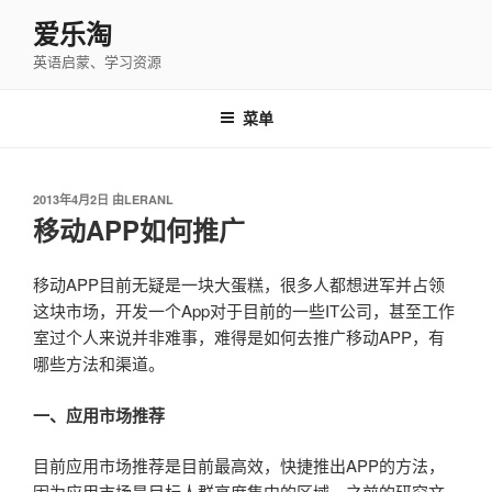
跳
爱乐淘
至
英语启蒙、学习资源
内
容
菜单
发
2013年4月2日
由
LERANL
布
移动APP如何推广
于
移动APP目前无疑是一块大蛋糕，很多人都想进军并占领
这块市场，开发一个App对于目前的一些IT公司，甚至工作
室过个人来说并非难事，难得是如何去推广移动APP，有
哪些方法和渠道。
一、应用市场推荐
目前应用市场推荐是目前最高效，快捷推出APP的方法，
因为应用市场是目标人群高度集中的区域。之前的研究文