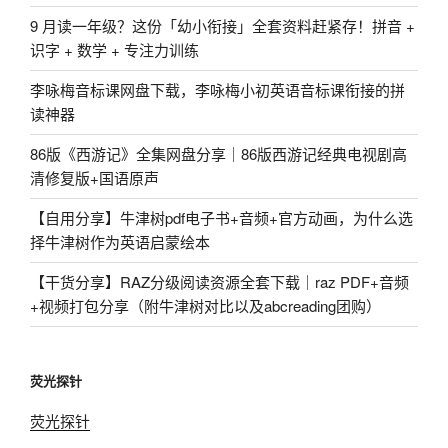
9 月读一年级？这份「幼小衔接」全套资料赶紧存！拼音 +
识字 + 数学 + 专注力训练
李咏梅音标课网盘下载，李咏梅小初英语音标课衔接的拼
读神器
86版《西游记》全集网盘分享｜86版西游记经典电视剧高
清修复版+国语原声
【自用分享】牛津树pdf电子书+音频+官方动画，为什么选
择牛津树作为英语启蒙绘本
【干货分享】RAZ分级阅读资源全套下载｜raz PDF+音频
+视频打包分享（附牛津树对比以及abcreading团购）
荧光探针
荧光探针