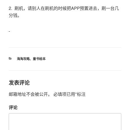
2. 刷机，请别人在刷机的时候把APP预置进去，刷一台几
分钱。
分
海淘攻略
、
童书绘本
类
发表评论
邮箱地址不会被公开。
必填项已用
*
标注
评论