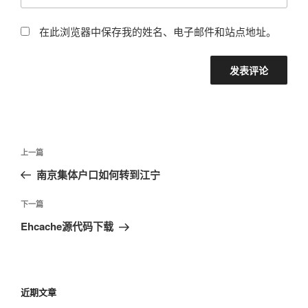
在此浏览器中保存我的姓名、电子邮件和站点地址。
文
上
上一篇
章
一
南京集体户口如何转到江宁
导
篇
航
文
下
下一篇
章
一
Ehcache源代码下载
篇
文
章
近期文章