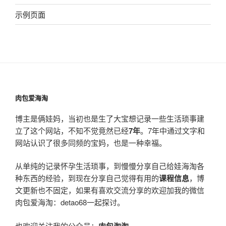
示例页面
肉包爱海淘
博主是俩娃妈，当初也是生了大宝想记录一些生活琐事建
立了这个网站，不知不觉竟然已经
7年
。7年中通过文字和
网站认识了很多同频的宝妈，也是一种幸福。
从单纯的记录怀孕生活琐事，到慢慢分享自己给娃海淘各
种东西的经验，到现在分享自己觉得有用的
课程信息
，博
文更新也不固定，如果有喜欢交流分享的欢迎加我的微信
肉包爱海淘：detao68一起探讨。
也欢迎关注我的公众号：
肉包淘淘