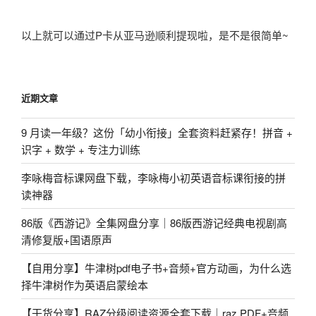
以上就可以通过P卡从亚马逊顺利提现啦，是不是很简单~
近期文章
9 月读一年级？这份「幼小衔接」全套资料赶紧存！拼音 +
识字 + 数学 + 专注力训练
李咏梅音标课网盘下载，李咏梅小初英语音标课衔接的拼
读神器
86版《西游记》全集网盘分享｜86版西游记经典电视剧高
清修复版+国语原声
【自用分享】牛津树pdf电子书+音频+官方动画，为什么选
择牛津树作为英语启蒙绘本
【干货分享】RAZ分级阅读资源全套下载｜raz PDF+音频