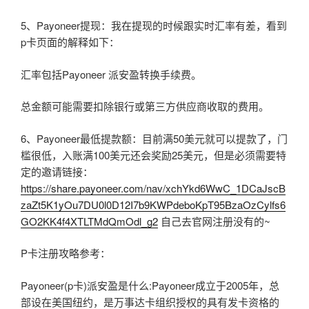
5、Payoneer提现：我在提现的时候跟实时汇率有差，看到
p卡页面的解释如下：
汇率包括Payoneer 派安盈转换手续费。
总金额可能需要扣除银行或第三方供应商收取的费用。
6、Payoneer最低提款额：目前满50美元就可以提款了，门
槛很低，入账满100美元还会奖励25美元，但是必须需要特
定的邀请链接：
https://share.payoneer.com/nav/xchYkd6WwC_1DCaJscB
zaZt5K1yOu7DU0l0D12I7b9KWPdeboKpT95BzaOzCylfs6
GO2KK4f4XTLTMdQmOdl_g2
自己去官网注册没有的~
P卡注册攻略参考：
Payoneer(p卡)派安盈是什么:Payoneer成立于2005年，总
部设在美国纽约，是万事达卡组织授权的具有发卡资格的