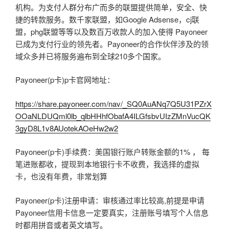
机构。为支付人群分布广而多的联盟提供简单，安全、快
捷的转款服务。数千家联盟，如Google Adsense，cj联
盟，phg联盟等等以及数百万收款人的加入使得 Payoneer
已成为支付行业的领先者。Payoneer的合作伙伴涉及的领
域众多并已将服务遍布到全球210多个国家。
Payoneer(p卡)p卡官网地址：
https://share.payoneer.com/nav/_SQ0AuANq7Q5U31PZrX
OOaNLDUQml0lb_qlbHHhfObafA4ILGfsbvUIzZMnVucQK
3gyD8L1v8AUotekAOeHw2w2
Payoneer(p卡)手续费：美国银行账户转账金额的1% ， 每
笔进账都收，提现到本地银行卡不收费，我选择的虚拟
卡，也没有年费，非常划算
Payoneer(p卡)注册申请：审核通过率比较高,前提是申请
Payoneer信用卡信息一定要真实，注册账号填写个人信息
时都用拼音或者英文填写。