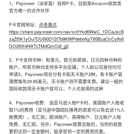
1、Payoneer（派安盈）俗称P卡，目前是Amazon收款类
官方唯一的合作伙伴
P卡官网地址：
点击直达
https://share.payoneer.com/nav/xchYkd6WwC_1DCaJscB
zaZt5K1yOu7DU0l0D12I7b9KWPdeboKpT95BzaOzCylfs6
GO2KK4f4XTLTMdQmOdl_g2
2、P卡支持币种：有美元、欧元和英镑，日元四种币种的
账户，所有币种均支持多平台店铺，个人和公司身份均可
申请3、Payoneer现在分有卡和无卡账户2种，有卡账户管
理费每年29.95美元，无卡账户则不需要年费。建议一般的
国际收款用无卡账户就可以，个人也是用的这种
4、Payoneer收费： 由亚马逊入账P卡时，美国账户入账收
取1%的费用（亚马逊中国团队推荐的卖家可以免去这1%入
账费用），无汇损；欧洲账户、英磅帐户、日元帐户入帐
免费，无汇损。另外，Payoneer是算总账的，当你的收款
累积达到一定金额时，能享受到一定的费用优惠。