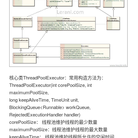
核心类ThreadPoolExecutor：常用构造方法为：
ThreadPoolExecutor(int corePoolSize, int
maximumPoolSize,
long keepAliveTime, TimeUnit unit,
BlockingQueue<Runnable> workQueue,
RejectedExecutionHandler handler)
corePoolSize： 线程池维护线程的最少数量
maximumPoolSize：线程池维护线程的最大数量
keepAliveTime： 线程池维护线程所允许的空闲时间