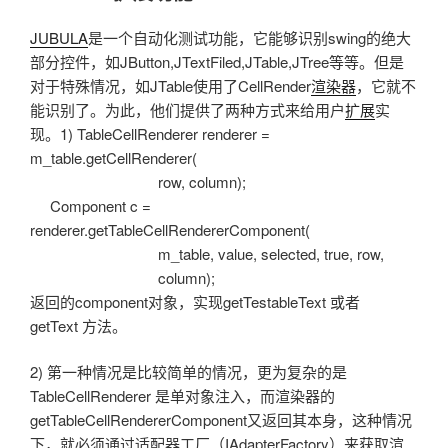
于
JUBULA
是一个自动化测试功能，它能够识别swing的绝大
部分控件，如JButton,JTextFiled,JTable,JTree等等。但是
对于特殊情况，如JTable使用了CellRender
渲染器
，它就不
能识别了。为此，他们提供了两种方式来给用户
扩展
实
现。1) TableCellRenderer renderer =
m_table.getCellRenderer(
row, column);
Component c =
renderer.getTableCellRendererComponent(
m_table, value, selected, true, row,
column);
返回的component对象，实现getTestableText 或者
getText 方法。
2) 第一种情况是比较简单的情况，更为复杂的是
TableCellRenderer 是单对象注入，而渲染器的
getTableCellRendererComponent又返回其本身，这种情况
下，就必须通过适配器工厂（IAdapterFactory）来获取渲