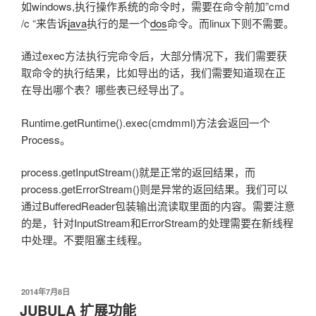
如windows,执行操作系统的命令时，需要在命令前加”cmd
/c “来告诉
java
执行的是一个
dos
命令。而linux下则不需要。
通过exec方法执行完命令后，大部分情况下，我们需要获
取命令的执行结果，比如导出的话，我们需要知道现在正
在导出哪个表？哪些表已经导出了。
Runtime.getRuntime().exec(cmdmml)方法会返回一个
Process。
process.getInputStream()就是正常的返回结果，而
process.getErrorStream()则是异常的返回结果。我们可以
通过BufferedReader包装输出流读取里面的内容。需要注意
的是，针对InputStream和ErrorStream的处理需要在新线程
中处理。不要阻塞主线程。
发
2014年7月8日
布
JUBULA 扩展功能