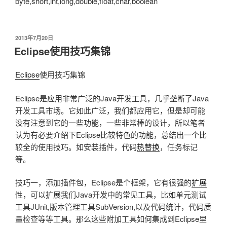
byte,short,int,long,double,float,char,boolean
发
2013年7月20日
布
Eclipse使用技巧集锦
于
Eclipse
使用技巧集锦
Eclipse是应用非常广泛的Java开发工具，几乎垄断了Java
开发工具市场。它如此广泛，我们都应用它，但是却可能
没有注意到它的一些功能，一些非常棒的设计，所以笔者
认为有必要介绍下Eclipse比较特色的功能，总结出一个比
较全的使用技巧。如安装插件，代码
热替换
，任务标记
等。
技巧一，添加插件包，Eclipse是个框架，它有很强的
扩展
性，可以扩展我们Java开发中的常见工具，比如单元测试
工具JUnit,版本管理工具SubVersion,以及代码统计，代码质
量检查等等工具。那么这些附加工具如何集成到Eclipse里