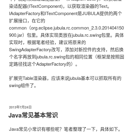
染适配器(ITextComponent)，以获取渲染器的Text。
IAdapterFactory和ITextComponent是JUBULA提供的两个
扩展接口，在它的
common（org.eclipse.jubula.rc.common_2.3.0.201404150
900.jar）包里。具体实现类放在jubula.rc.swing包里。具体
实现时，根据笔者经验，建议将原来的
SwingAdapterFactory改写，添加对新控件的支持，然后换
个名字再放到jubula.rc.swing包的相同位置（框架是按照固
定路径找这个AdapterFactory的）。
扩展完Table渲染器，应该来说jubula基本可以抓取所有的
swing组件了。
发
2013年7月24日
布
Java常见基本常识
于
Java常见小常识有哪些呢？笔者整理了一下，具体如下。