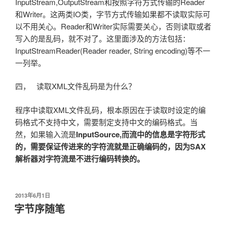
InputStream,OutputStream和按照字符方式传输的Reader
和Writer。这两类IO类，字节方式传输如果都不读取实际可
以不用关心。Reader和Writer实际需要关心，否则读取或者
写入的是乱码，就不对了。这里面涉及的方法包括：
InputStreamReader(Reader reader, String encoding)等不一
一列举。
四， 读取XML文件乱码是为什么？
程序中读取XML文件乱码，根本原因在于读取时设定的编
码格式不支持中文，需要制定支持中文的编码格式。当
然，如果输入流是
InputSource,
而流中的信息是字符形式
的，需要保证传进来的字符流就是正确编码的，因为
SAX
解析器对字符流是不进行编码转换的。
发
2013年6月1日
布
字节序随笔
于