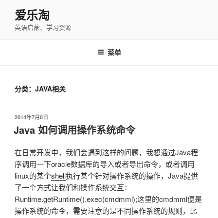
跳
爱乐淘
至
英语启蒙、学习资源
内
容
菜单
分类：JAVA相关
发
2014年7月8日
布
Java 如何调用操作系统命令
于
在日常开发中，我们会遇到这样的问题，我想通过Java程
序调用一下oracle数据库的导入或者导出命令，或者调用
linux的某个
shell
执行某个针对操作系统的操作，Java提供
了一个方式让我们和操作系统交互：
Runtime.getRuntime().exec(cmdmml);这里的cmdmml便是
操作系统的命令，需要注意的是不同操作系统的规则，比