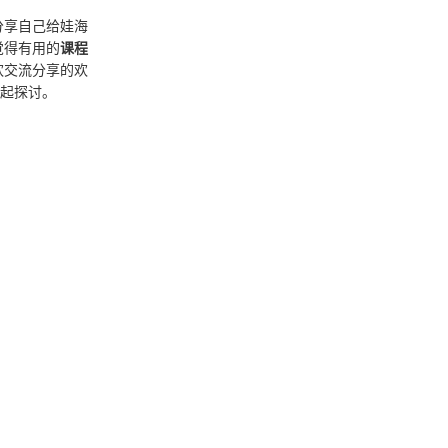
分享自己给娃海
觉得有用的
课程
欢交流分享的欢
一起探讨。