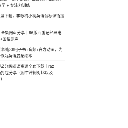
 数学 + 专注力训练
网盘下载，李咏梅小初英语音标课衔接
》全集网盘分享｜86版西游记经典电
+国语原声
津树pdf电子书+音频+官方动画，为
树作为英语启蒙绘本
AZ分级阅读资源全套下载｜raz
视频打包分享（附牛津树对比以及
购）