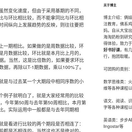
关于博主
虽然变化速度，但由于采用基期的不同，
博主介绍：俩
比与环比相比较，而不能拿同比与环比相
注教育，佛系
时间纵向上发展趋势的反映，则往往要把
妈。自从大宝
海淘奶粉到研
得体验，致力
上一期相比。如果做的是周数据比较，环
好书好课
，有
是月数据比较，环比就是本月比上月的，
行，抱团取暖
数据。当然，这是比倍数的，如果要求环比
数据，再除以T-1期数据，乘以100%了。
可团购的类别
就是与过去某一个大期段中相同序数的小
数学思维类：
维等各种课程以
个例子就明白了，就是大家经常用的比较
语文、阅读、
比，今年第50周与去年第50周相比，本月第
字等各种课程以
比。实际运用中一般都是与去年同期相
英语类：步步AB
就是看进行比较的两个期段是否相连了：
lingostar等
般都是不相连的。当然这也不是绝对的。