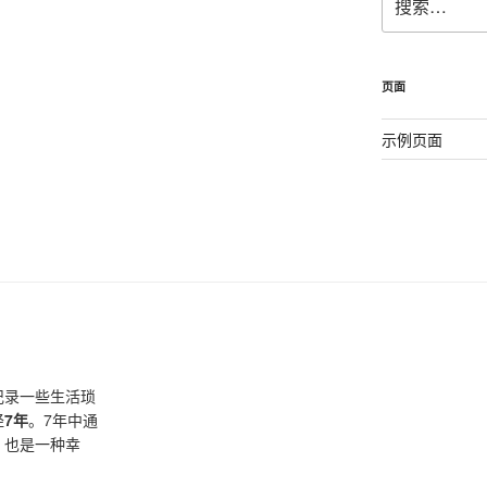
索：
页面
示例页面
记录一些生活琐
经
7年
。7年中通
，也是一种幸