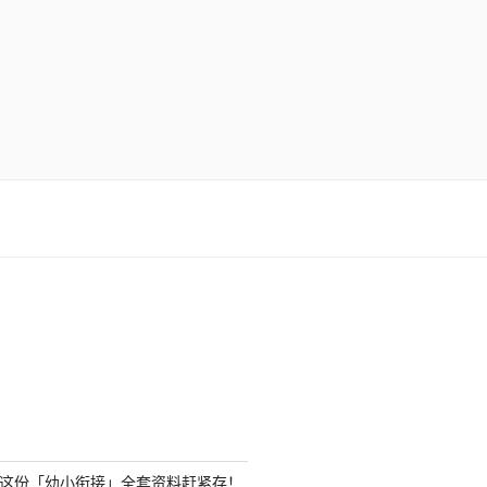
？这份「幼小衔接」全套资料赶紧存！