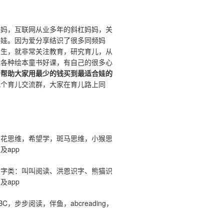
娃妈，互联网从业多年的斜杠妈妈，关
鸡娃。因为爱分享结识了很多同频妈
出生，就非常关注教育，研究育儿，从
究各种绘本童书好课，有自己的很多心
于
帮助大家用最少的钱买到最适合娃的
几个育儿交流群，大家在育儿路上同
。
：
火花思维，希望学，斑马思维，小猴思
及app
识字类：叫叫阅读、洪恩识字、熊猫识
及app
C，步步阅读，伴鱼，abcreading，