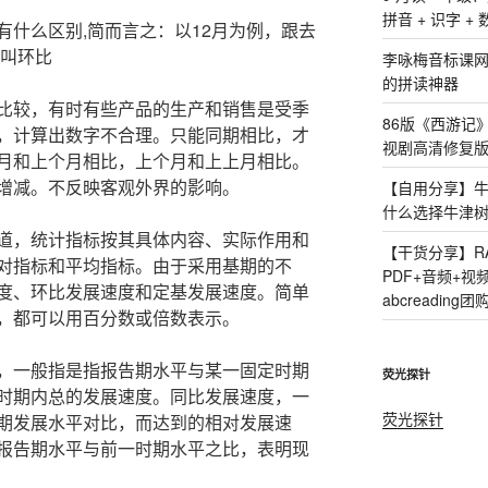
拼音 + 识字 +
有什么区别,简而言之：以12月为例，跟去
比叫环比
李咏梅音标课
的拼读神器
比较，有时有些产品的生产和销售是受季
86版《西游记
，计算出数字不合理。只能同期相比，才
视剧高清修复版
月和上个月相比，上个月和上上月相比。
增减。不反映客观外界的影响。
【自用分享】牛
什么选择牛津
道，统计指标按其具体内容、实际作用和
【干货分享】R
对指标和平均指标。由于采用基期的不
PDF+音频+
度、环比发展速度和定基发展速度。简单
abcreading团
，都可以用百分数或倍数表示。
，一般指是指报告期水平与某一固定时期
荧光探针
时期内总的发展速度。同比发展速度，一
荧光探针
期发展水平对比，而达到的相对发展速
报告期水平与前一时期水平之比，表明现