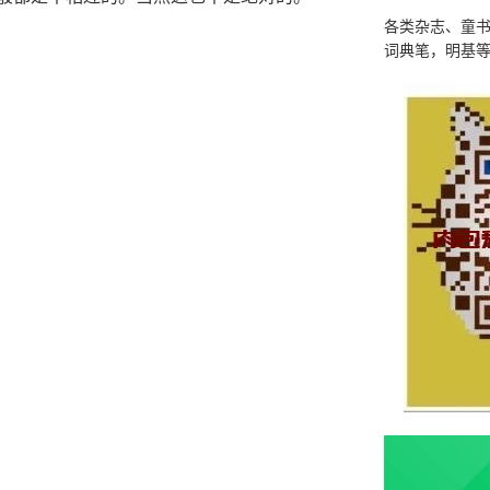
各类杂志、童
词典笔，明基