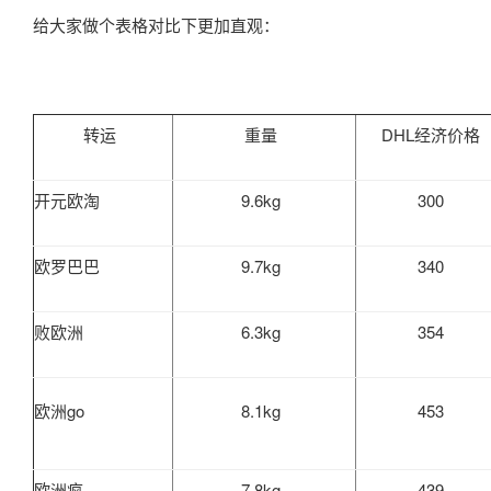
给大家做个表格对比下更加直观：
转运
重量
DHL经济价格
开元欧淘
9.6kg
300
欧罗巴巴
9.7kg
340
败欧洲
6.3kg
354
欧洲go
8.1kg
453
欧洲疯
7.8kg
439