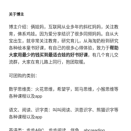
关于博主
博主介绍：俩娃妈，互联网从业多年的斜杠妈妈，关注教
育，佛系鸡娃。因为爱分享结识了很多同频妈妈。自从大
宝出生，就非常关注教育，研究育儿，从海淘奶粉到研究
各种绘本童书好课，有自己的很多心得体验，致力于
帮助
大家用最少的钱买到最适合娃的好书好课
，有几个育儿交
流群，大家在育儿路上同行，抱团取暖。
可团购的类别：
数学思维类：火花思维，希望学，斑马思维，小猴思维等
各种课程以及app
语文、阅读、识字类：叫叫阅读、洪恩识字、熊猫识字等
各种课程以及app
英语类：步步ABC，步步阅读，伴鱼，abcreading，