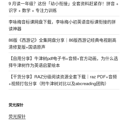
9 月读一年级？这份「幼小衔接」全套资料赶紧存！拼音 +
识字 + 数学 + 专注力训练
李咏梅音标课网盘下载，李咏梅小初英语音标课衔接的拼
读神器
86版《西游记》全集网盘分享｜86版西游记经典电视剧高
清修复版+国语原声
【自用分享】牛津树pdf电子书+音频+官方动画，为什么选
择牛津树作为英语启蒙绘本
【干货分享】RAZ分级阅读资源全套下载｜raz PDF+音频
+视频打包分享（附牛津树对比以及abcreading团购）
荧光探针
荧光探针