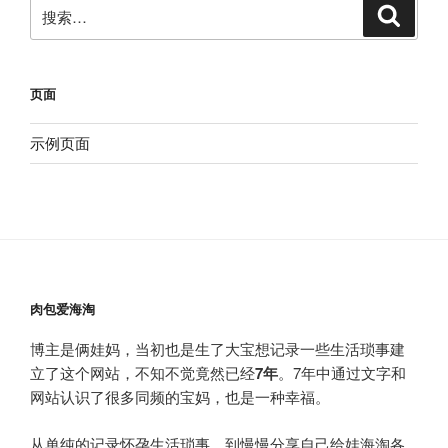
搜
搜
索
索：
页面
示例页面
肉包爱海淘
博主是俩娃妈，当初也是生了大宝想记录一些生活琐事建
立了这个网站，不知不觉竟然已经
7年
。7年中通过文字和
网站认识了很多同频的宝妈，也是一种幸福。
从单纯的记录怀孕生活琐事，到慢慢分享自己给娃海淘各