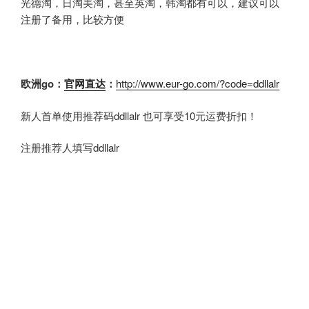
光德淘，日淘美淘，甚至英淘，韩淘都有可以，建议可以
注册了备用，比较方便
欧洲go
：
官网直达
：
http://www.eur-go.com/?code=ddllalr
新人首单使用推荐码ddllalr 也可享受10元运费折扣！
注册推荐人填写ddllalr