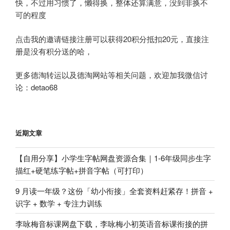
快，不过用习惯了，懒得换，整体还算满意，没到非换不
可的程度
点击我的邀请链接注册可以获得20积分抵扣20元，直接注
册是没有积分送的哈，
更多德淘转运以及德淘网站等相关问题，欢迎加我微信讨
论：detao68
近期文章
【自用分享】小学生字帖网盘资源合集｜1-6年级同步生字
描红+硬笔练字帖+拼音字帖（可打印）
9 月读一年级？这份「幼小衔接」全套资料赶紧存！拼音 +
识字 + 数学 + 专注力训练
李咏梅音标课网盘下载，李咏梅小初英语音标课衔接的拼