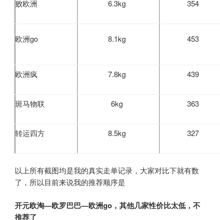
败欧洲
6.3kg
354
欧洲go
8.1kg
453
欧洲疯
7.8kg
439
斑马物联
6kg
363
转运四方
8.5kg
327
以上所有截图均是我的真实走单记录，大家对比下就有数
了，所以目前来说我的推荐顺序是
开元欧淘—欧罗巴巴—欧洲go，其他几家性价比太低，不
推荐了