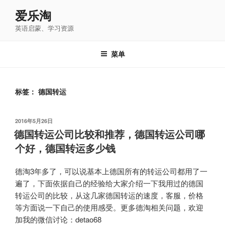
跳
爱乐淘
至
英语启蒙、学习资源
内
容
菜单
标签：
德国转运
发
2016年5月26日
布
德国转运公司比较和推荐，德国转运公司哪
于
个好，德国转运多少钱
德淘3年多了，可以说基本上德国所有的转运公司都用了一
遍了，下面依据自己的经验给大家介绍一下我用过的德国
转运公司的比较，从这几家德国转运的速度，客服，价格
等方面说一下自己的使用感受。更多德淘相关问题，欢迎
加我的微信讨论：detao68