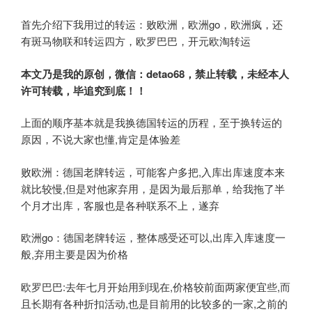
首先介绍下我用过的转运：败欧洲，欧洲go，欧洲疯，还
有斑马物联和转运四方，欧罗巴巴，开元欧淘转运
本文乃是我的原创，微信：detao68
，禁止转载，未经本人
许可转载，毕追究到底！！
上面的顺序基本就是我换德国转运的历程，至于换转运的
原因，不说大家也懂,肯定是体验差
败欧洲：德国老牌转运，可能客户多把,入库出库速度本来
就比较慢,但是对他家弃用，是因为最后那单，给我拖了半
个月才出库，客服也是各种联系不上，遂弃
欧洲go：德国老牌转运，整体感受还可以,出库入库速度一
般,弃用主要是因为价格
欧罗巴巴:去年七月开始用到现在,价格较前面两家便宜些,而
且长期有各种折扣活动,也是目前用的比较多的一家,之前的