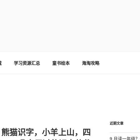
载
学习资源汇总
童书绘本
海淘攻略
近期文章
，熊猫识字，小羊上山，四
9 月读一年级