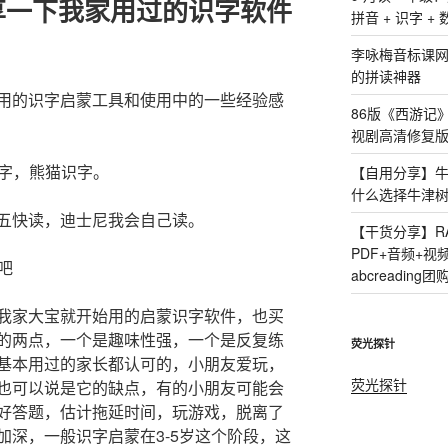
享一下我家用过的识字软件
拼音 + 识字 +
李咏梅音标课
的拼读神器
用的识字启蒙工具和使用中的一些经验感
86版《西游记
视剧高清修复版
识字，熊猫识字。
【自用分享】牛
什么选择牛津
五快读，迪士尼我会自己读。
【干货分享】R
PDF+音频+
吧
abcreading团
我家大宝就开始用的启蒙识字软件，也买
的两点，一个是趣味性强，一个是反复练
荧光探针
基本用过的家长都认可的，小朋友爱玩，
荧光探针
也可以说是它的缺点，有的小朋友可能会
好答题，估计拖延时间，玩游戏，脱离了
加深，一般识字启蒙在3-5岁这个阶段，这