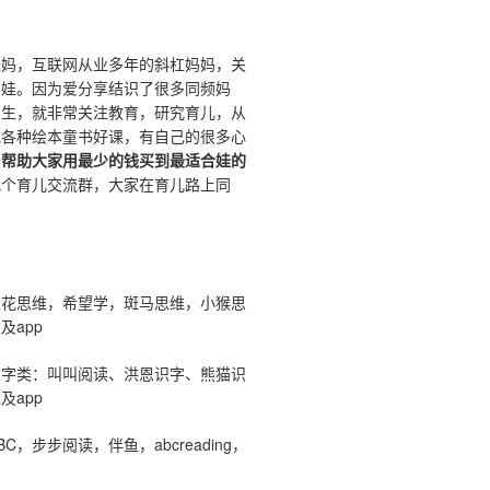
娃妈，互联网从业多年的斜杠妈妈，关
鸡娃。因为爱分享结识了很多同频妈
出生，就非常关注教育，研究育儿，从
究各种绘本童书好课，有自己的很多心
于
帮助大家用最少的钱买到最适合娃的
几个育儿交流群，大家在育儿路上同
。
：
火花思维，希望学，斑马思维，小猴思
及app
识字类：叫叫阅读、洪恩识字、熊猫识
及app
C，步步阅读，伴鱼，abcreading，