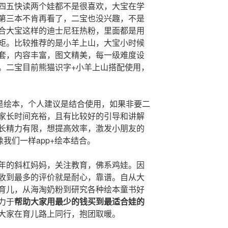
四五快读两个娃都不是很喜欢，大宝在学
第三本不肯再看了，二宝也没兴趣，不是
合大宝这样的迪士尼狂热粉，里面都是用
矩。比较推荐的是小羊上山，大宝小时候
套，内容丰富，图文精美，每一级难度设
。二宝目前熊猫识字+小羊上山搭配使用，
还是绘本，个人建议是结合使用，如果非要二
家长时间充裕，且有比较好的引导和讲解
长精力有限，想提高效率，激发小朋友的
像我们一样app+绘本结合。
年的斜杠妈妈，关注教育，佛系鸡娃。因
收到最多的评价就是耐心，靠谱。自从大
育儿，从海淘奶粉到研究各种绘本童书好
力于
帮助大家用最少的钱买到最适合娃的
大家在育儿路上同行，抱团取暖。