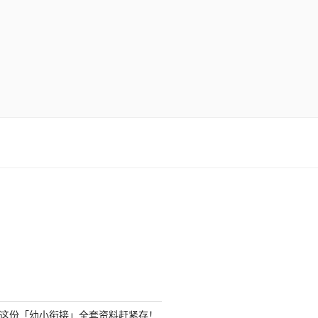
？这份「幼小衔接」全套资料赶紧存！