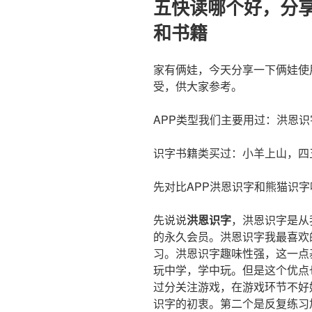
五快读哪个好，分
和书籍
家有俩娃，今天分享一下俩娃使
受，供大家参考。
APP类型我们主要用过：洪恩
识字书籍类买过：小羊上山，四
先对比APP洪恩识字和熊猫识字
先说说
洪恩识字
，洪恩识字是从
的永久会员。洪恩识字我最喜欢
习。洪恩识字趣味性强，这一点
玩中学，学中玩。但是这个优点
过分关注游戏，在游戏环节不好
识字的初衷。第二个是反复练习