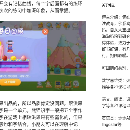
开会有记忆曲线，每个字后面都有的练环
关于博主
次次的练习中加深印象，从而掌握。
博主介绍：俩
注教育，佛系
妈。自从大宝
海淘奶粉到研
得体验，致力
好书好课
，有
行，抱团取暖
可团购的类别
数学思维类：
维等各种课程以
语文、阅读、
思出品的，所以品质肯定没问题。跟洪恩
字等各种课程以
字是一个单元，熊猫识字一般把五个字作
字在游戏上相较洪恩是有些弱化的，但是
英语类：步步AB
般也和字结合，小朋友可以在理解中记
lingostar等