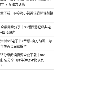
 数学 + 专注力训练
网盘下载，李咏梅小初英语音标课衔接
》全集网盘分享｜86版西游记经典电
+国语原声
津树pdf电子书+音频+官方动画，为
树作为英语启蒙绘本
AZ分级阅读资源全套下载｜raz
视频打包分享（附牛津树对比以及
购）