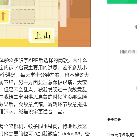
体验众多识字APP后选择的两款。为什么
宝的识字启蒙主要用的洪恩。差不多从小
-3个洪恩，每天学十分钟左右，也不建议大
嚼不烂，另一方面要注意保护眼睛，大宝
，但是不会乱点，被我发现过一次故意乱
在我给二宝用洪恩启蒙的时候就没那么顺
效果后，会故意点错，游戏环节故意拖延
猫识字，熊猫识字更适合二宝。
分类目录
两个碎钞机，蚊子腿也是肉，特地也找这
他需要的也可以加我微信：detao68，备
iherb海淘攻略