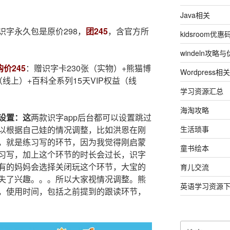
Java相关
字永久包是原价298，
团245
，含官方所
kidsroom优惠
windeln攻略
价245
：赠识字卡230张（实物）+熊猫博
Wordpress相关
线上）+百科全系列15天VIP权益（线
学习资源汇总
海淘攻略
设置：这
两款识字app后台都可以设置跳过
生活琐事
以根据自己娃的情况调整，比如洪恩在刚
，就是练习写的环节，因为我觉得刚启蒙
童书绘本
习写，加上这个环节的时长会过长，识字
​有的妈妈会选择关闭玩这个环节，大宝的
育儿交流
失了兴趣。。。所以大家视情况调整。熊
英语学习资源
，使用时间，包括之前提到的跟读环节，
搜