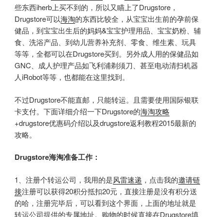
些东西iherb上买不到的，所以又瞄上了Drugstore，
Drugstore可以
海淘
的东西比较全，从宝宝出生前的孕前保
健品，到宝宝出生后的妈妈&宝宝护理用品、宝宝奶粉、辅
食、洗浴产品、到幼儿营养补充剂、零食、维生素、玩具
等等，全都可以在Drugstore买到。另外成人用的保健品如
GNC、成人护理产品如飞利浦剃须刀、甚至电动清扫机器
人iRobot等等，也都能在这里找到。
不过Drugstore不能直邮，只能转运。且需要使用国际银联
卡支付。下面详细介绍一下Drugstore的
海淘攻略
+drugstore优惠码介绍以及drugstore返利教程2015最新的
攻略。
Drugstore
海淘准备工作：
1、注册个转运公司，我用的是
风雷速递
，点击我的
邀请链
接
注册可以获得20积分抵扣20元，直接注册是没有积分送
的哈，注册完毕后，可以看到这个界面，上面的地址就是
转运公司提供的专属地址。购物的时候直接在Drugstore填