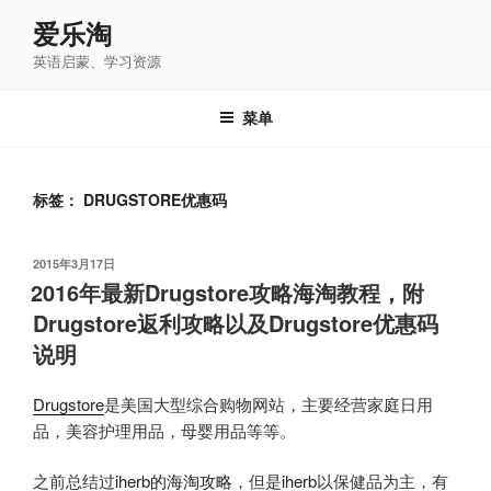
跳
爱乐淘
至
英语启蒙、学习资源
内
容
菜单
标签：
DRUGSTORE优惠码
发
2015年3月17日
布
2016年最新Drugstore攻略海淘教程，附
于
Drugstore返利攻略以及Drugstore优惠码
说明
Drugstore
是美国大型综合购物网站，主要经营家庭日用
品，美容护理用品，母婴用品等等。
之前总结过
iherb的海淘攻略
，但是
iherb
以保健品为主，有