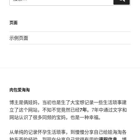
索
索：
页面
示例页面
肉包爱海淘
博主是俩娃妈，当初也是生了大宝想记录一些生活琐事建
立了这个网站，不知不觉竟然已经
7年
。7年中通过文字和
网站认识了很多同频的宝妈，也是一种幸福。
从单纯的记录怀孕生活琐事，到慢慢分享自己给娃海淘各
种东西的经验，到现在分享自己觉得有用的
课程信息
，博