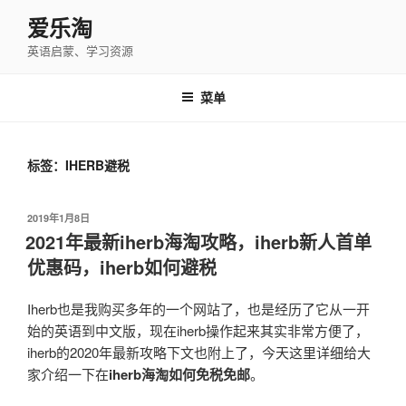
跳
爱乐淘
至
英语启蒙、学习资源
内
容
菜单
标签：IHERB避税
发
2019年1月8日
布
2021年最新iherb海淘攻略，iherb新人首单
于
优惠码，iherb如何避税
Iherb也是我购买多年的一个网站了，也是经历了它从一开
始的英语到中文版，现在iherb操作起来其实非常方便了，
iherb的2020年最新攻略下文也附上了，今天这里详细给大
家介绍一下在
iherb海淘如何免税免邮
。