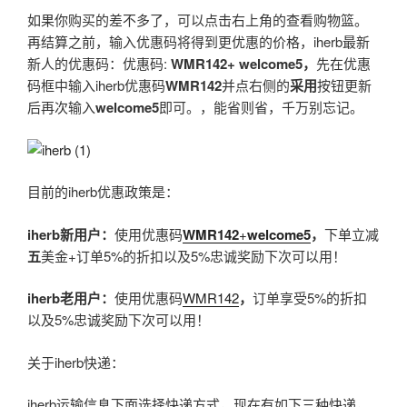
如果你购买的差不多了，可以点击右上角的查看购物篮。
再结算之前，输入优惠码将得到更优惠的价格，iherb最新
新人的优惠码：优惠码:
WMR142+
welcome5
，
先在优惠
码框中输入iherb优惠码
WMR142
并点右侧的
采用
按钮更新
后再次输入
welcome5
即可。，能省则省，千万别忘记。
目前的iherb优惠政策是：
iherb
新用户：
使用优惠码
WMR142
+
welcome5
，
下单立减
五
美金+订单5%的折扣以及5%忠诚奖励下次可以用！
iherb
老用户：
使用优惠码
WMR142
，
订单享受5%的折扣
以及5%忠诚奖励下次可以用！
关于iherb快递：
iherb运输信息下面选择快递方式，现在有如下三种快递，