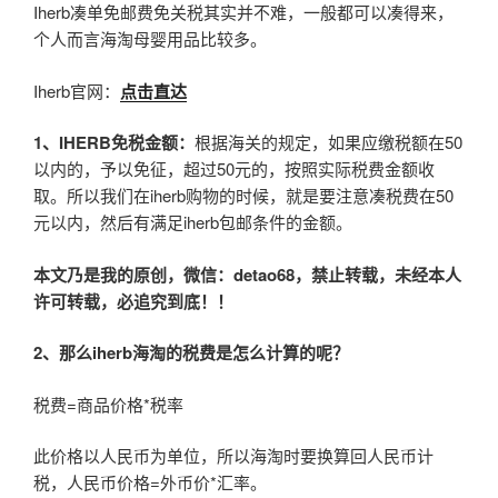
Iherb凑单免邮费免关税其实并不难，一般都可以凑得来，
个人而言海淘母婴用品比较多。
Iherb官网：
点击直达
1、
IHERB
免税金额：
根据海关的规定，如果应缴税额在50
以内的，予以免征，超过50元的，按照实际税费金额收
取。所以我们在iherb购物的时候，就是要注意凑税费在50
元以内，然后有满足iherb包邮条件的金额。
本文乃是我的原创，微信：
detao68
，禁止转载，未经本人
许可转载，必追究到底！！
2
、那么iherb海淘的税费是怎么计算的呢？
税费=商品价格*税率
此价格以人民币为单位，所以海淘时要换算回人民币计
税，人民币价格=外币价*汇率。