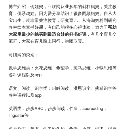
博主介绍：俩娃妈，互联网从业多年的斜杠妈妈，关注教
育，佛系鸡娃。因为爱分享结识了很多同频妈妈。自从大
宝出生，就非常关注教育，研究育儿，从海淘奶粉到研究
各种绘本童书好课，有自己的很多心得体验，致力于
帮助
大家用最少的钱买到最适合娃的好书好课
，有几个育儿交
流群，大家在育儿路上同行，抱团取暖。
可团购的类别：
数学思维类：火花思维，希望学，斑马思维，小猴思维等
各种课程以及app
语文、阅读、识字类：叫叫阅读、洪恩识字、熊猫识字等
各种课程以及app
英语类：步步ABC，步步阅读，伴鱼，abcreading，
lingostar等
各类杂志、童书、学习设备如，希沃，小度，讯飞，词典