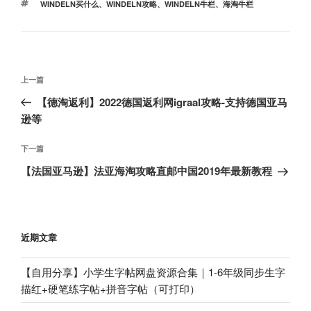
标
WINDELN买什么
、
WINDELN攻略
、
WINDELN牛栏
、
海淘牛栏
签
文
上
上一篇
章
一
【德淘返利】2022德国返利网igraal攻略-支持德国亚马
导
篇
逊等
航
文
章
下
下一篇
一
【法国亚马逊】法亚海淘攻略直邮中国2019年最新教程
篇
文
章
近期文章
【自用分享】小学生字帖网盘资源合集｜1-6年级同步生字
描红+硬笔练字帖+拼音字帖（可打印）