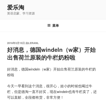
跳
爱乐淘
至
英语启蒙、学习资源
内
容
菜单
发
2016年3月15日
由
LERANL
布
好消息，德国windeln（w家）开始
于
出售荷兰原装的牛栏奶粉啦
好消息，德国windeln（w家）开始出售荷兰原装的牛栏奶
粉啦
今天一早看到这个消息，很开心，娃小的时候也喝过牛
栏，但是德淘一直不好买，现在windeln也有牛栏卖了，还
可以直邮，全段都有货，非常方便！