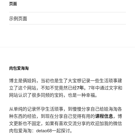
页面
示例页面
肉包爱海淘
博主是俩娃妈，当初也是生了大宝想记录一些生活琐事建
立了这个网站，不知不觉竟然已经
7年
。7年中通过文字和
网站认识了很多同频的宝妈，也是一种幸福。
从单纯的记录怀孕生活琐事，到慢慢分享自己给娃海淘各
种东西的经验，到现在分享自己觉得有用的
课程信息
，博
文更新也不固定，如果有喜欢交流分享的欢迎加我的微信
肉包爱海淘：detao68一起探讨。