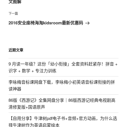
文图解
航
文
章
下
下一篇
一
2016安全座椅海淘kidsroom最新优惠码
篇
文
章
近期文章
9 月读一年级？这份「幼小衔接」全套资料赶紧存！拼音 +
识字 + 数学 + 专注力训练
李咏梅音标课网盘下载，李咏梅小初英语音标课衔接的拼
读神器
86版《西游记》全集网盘分享｜86版西游记经典电视剧高
清修复版+国语原声
【自用分享】牛津树pdf电子书+音频+官方动画，为什么选
择牛津树作为英语启蒙绘本