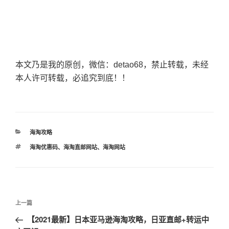
本文乃是我的原创，微信：detao68，禁止转载，未经
本人许可转载，必追究到底！！
分
海淘攻略
类
标
海淘优惠码
、
海淘直邮网站
、
海淘网站
签
文
上
上一篇
章
一
【2021最新】日本亚马逊海淘攻略，日亚直邮+转运中
导
篇