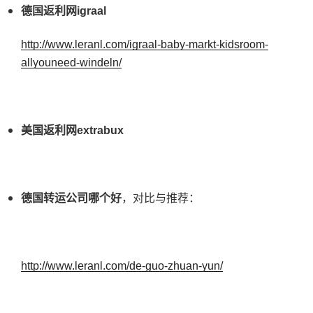
德国返利网igraal
http://www.leranl.com/igraal-baby-markt-kidsroom-
allyouneed-windeln/
美国返利网extrabux
德国转运公司哪个好
，对比与推荐：
http://www.leranl.com/de-guo-zhuan-yun/