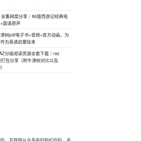
》全集网盘分享｜86版西游记经典电
+国语原声
津树pdf电子书+音频+官方动画，为
树作为英语启蒙绘本
AZ分级阅读资源全套下载｜raz
视频打包分享（附牛津树对比以及
购）
娃妈，互联网从业多年的斜杠妈妈，关