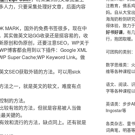
注教育，佛系
多人力，只要采集处理好文章，后面内容
妈。自从大宝
海淘奶粉到研
得体验，致力
BOOK MARK，国外的免费书签很多，现在中
好书好课
，有
，其实做英文站GG收录还是挺容易的，收
行，抱团取暖
新原创和伪原创，还要注意SEO，WP关于
P博客都会用到以下插件：Google XML
可团购的类别
k;WP Super Cache;WP Keyword Link。做
数学思维类：
维等各种课程以
英文SEO获取外链的方法。可以用sick
语文、阅读、
的方法之一，就是英文的软文，难度有点
字等各种课程以
易控制的方法。
英语类：步步AB
是比较有效的方法，但就是容易被人当做
lingostar等
是最关键的。
广比较有效和流行的方法，缺点同上。还有就是
各类杂志、童
词典笔，明基