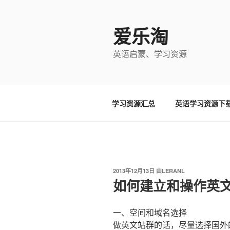
跳
至
爱乐淘
内
容
英语启蒙、学习资源
学习资源汇总
英语学习资源下
发
2013年12月13日
由
LERANL
布
如何建立和操作英
于
一、空间和域名选择
做英文
站群
的话，尽量选择国外