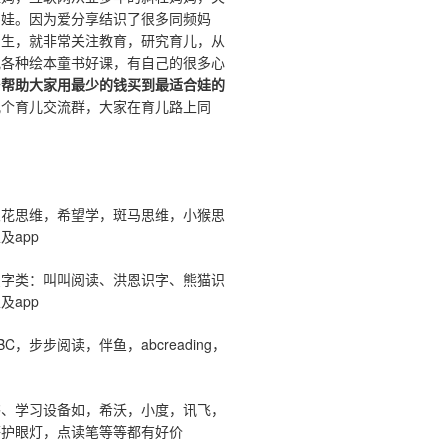
鸡娃。因为爱分享结识了很多同频妈
出生，就非常关注教育，研究育儿，从
究各种绘本童书好课，有自己的很多心
于
帮助大家用最少的钱买到最适合娃的
几个育儿交流群，大家在育儿路上同
。
：
火花思维，希望学，斑马思维，小猴思
及app
识字类：叫叫阅读、洪恩识字、熊猫识
及app
C，步步阅读，伴鱼，abcreading，
书、学习设备如，希沃，小度，讯飞，
等护眼灯，点读笔等等都有好价