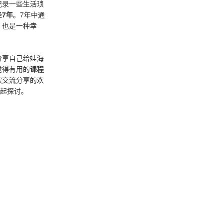
记录一些生活琐
经
7年
。7年中通
，也是一种幸
分享自己给娃海
觉得有用的
课程
欢交流分享的欢
一起探讨。