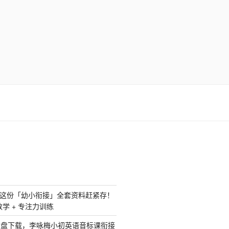
？这份「幼小衔接」全套资料赶紧存！
 数学 + 专注力训练
网盘下载，李咏梅小初英语音标课衔接