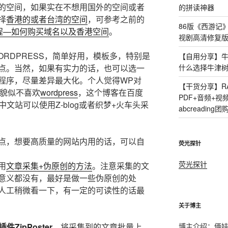
的空间，如果实在不想用国外的空间或者
的拼读神器
择
香港的或者台湾的空间
，可参考之前的
86版《西游记
的过程—如何购买域名以及香港空间
。
视剧高清修复版
RDPRESS，简单好用，模板多，特别是
【自用分享】牛
什么选择牛津
点。当然，如果有实力的话，也可以选一
程序，尽量差异最大化。个人觉得WP对
【干货分享】R
度貌似不喜欢
wordpress
，这个博客在百度
PDF+音频+
中文站可以使用Z-blog或者织梦+火车头采
abcreading团
点，想要高质量的网站内用的话，可以自
荧光探针
荧光探针
用
文章采集+伪原创的方法
。注意采集的文
意义都没有，最好是做一些伪原创的处
人工稍微看一下，有一定的可读性的话最
关于博主
博主介绍：俩
s插件ZipPoster
，将采集到的文章批量上