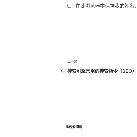
在此浏览器中保存我的姓名
文
上
上一篇
章
一
搜索引擎常用的搜索指令（SEO）
篇
导
文
航
章
肉包爱海淘