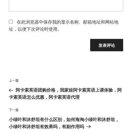
在此浏览器中保存我的显示名称、邮箱地址和网站地
址，以便下次评论时使用。
文
上
上一篇
章
一
阿卡索英语团购价格，我家娃阿卡索英语上课体验，阿
导
篇
卡索英语怎么优惠，阿卡索英语代理
航
文
章
下
下一篇
一
小绿叶和沐舒坦有什么区别，如何海淘小绿叶和沐舒坦，
篇
小绿叶和沐舒坦有效果吗，有副作用吗
文