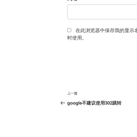
在此浏览器中保存我的显示
时使用。
文
上
上一篇
章
一
google不建议使用302跳转
篇
导
文
航
章