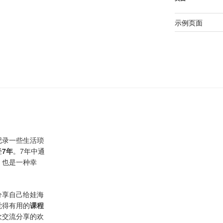
示例页面
记录一些生活琐
经
7年
。7年中通
，也是一种幸
分享自己给娃海
觉得有用的
课程
欢交流分享的欢