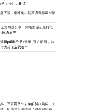
 数学 + 专注力训练
网盘下载，李咏梅小初英语音标课衔接
》全集网盘分享｜86版西游记经典电
+国语原声
津树pdf电子书+音频+官方动画，为
树作为英语启蒙绘本
娃妈，互联网从业多年的斜杠妈妈，关
鸡娃。因为爱分享结识了很多同频妈