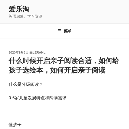
跳
爱乐淘
至
英语启蒙、学习资源
内
容
菜单
发
2020年9月8日
由
LERANL
布
什么时候开启亲子阅读合适，如何给
于
孩子选绘本，如何开启亲子阅读
​什么是分级阅读？
0-6岁儿童发展特点和阅读需求
懂孩子