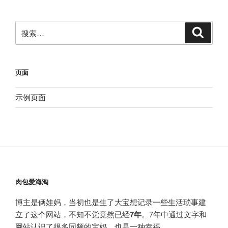
搜
搜
索
索：
页面
示例页面
肉包爱海淘
博主是俩娃妈，当初也是生了大宝想记录一些生活琐事建
立了这个网站，不知不觉竟然已经
7年
。7年中通过文字和
网站认识了很多同频的宝妈，也是一种幸福。