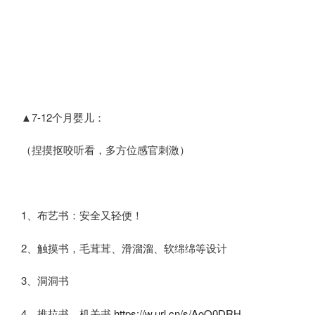
▲7-12个月婴儿：
（捏摸抠咬听看，多方位感官刺激）
1、布艺书：安全又轻便！
2、触摸书，毛茸茸、滑溜溜、软绵绵等设计
3、洞洞书
4、推拉书、机关书
https://w.url.cn/s/AoQ0DRH