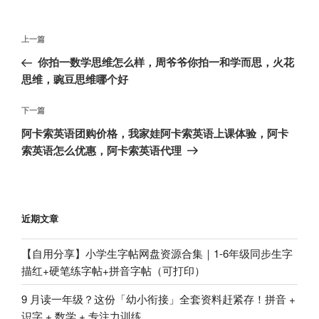
文
上
上一篇
章
一
你拍一数学思维怎么样，周爷爷你拍一和学而思，火花
导
篇
思维，豌豆思维哪个好
航
文
章
下
下一篇
一
阿卡索英语团购价格，我家娃阿卡索英语上课体验，阿卡
篇
索英语怎么优惠，阿卡索英语代理
文
章
近期文章
【自用分享】小学生字帖网盘资源合集｜1-6年级同步生字
描红+硬笔练字帖+拼音字帖（可打印）
9 月读一年级？这份「幼小衔接」全套资料赶紧存！拼音 +
识字 + 数学 + 专注力训练