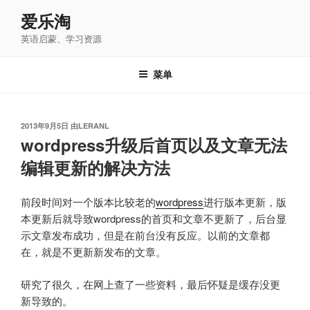
跳
爱乐淘
至
英语启蒙、学习资源
内
容
菜单
发
2013年9月5日
由
LERANL
布
wordpress升级后首页以及文章无法
于
编辑更新的解决方法
前段时间对一个版本比较老的
wordpress
进行版本更新，版
本更新后就导致wordpress的首页和文章不更新了，后台显
示文章发布成功，但是在前台没有反应。以前的文章都
在，就是不更新新发布的文章。
研究了很久，在网上查了一些资料，最后怀疑是缓存没更
新导致的。