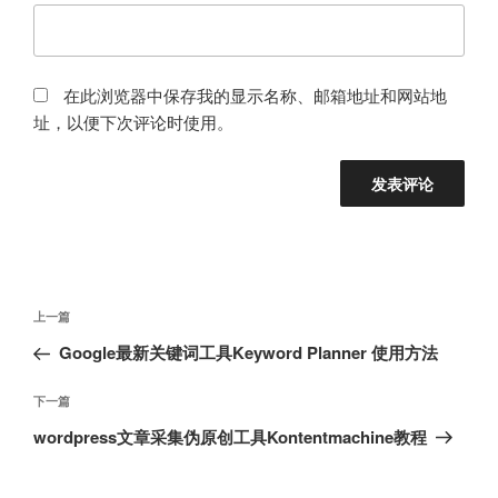
在此浏览器中保存我的显示名称、邮箱地址和网站地
址，以便下次评论时使用。
文
上
上一篇
章
一
Google最新关键词工具Keyword Planner 使用方法
导
篇
航
文
下
下一篇
章
一
wordpress文章采集伪原创工具Kontentmachine教程
篇
文